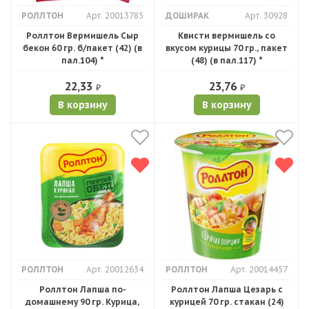
РОЛЛТОН
Арт. 20013785
ДОШИРАК
Арт. 30928
Роллтон Вермишель Сыр
Квисти вермишель со
бекон 60 гр. б/пакет (42) (в
вкусом курицы 70 гр., пакет
пал.104) *
(48) (в пал.117) *
22,33
23,76
₽
₽
В корзину
В корзину
РОЛЛТОН
Арт. 20012634
РОЛЛТОН
Арт. 20014457
Роллтон Лапша по-
Роллтон Лапша Цезарь с
домашнему 90 гр. Курица,
курицей 70 гр. стакан (24)