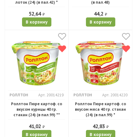
лоток (24) (в пал.42) *
(в пал.48)
52,64
44,2
₽
₽
В корзину
В корзину
РОЛЛТОН
Арт. 20014219
РОЛЛТОН
Арт. 20014220
Роллтон Пюре картоф. со
Роллтон Пюре картоф. со
вкусом курицы 40 гр.
вкусом мяса 40 гр. стакан
стакан (24) (в пал.99) **
(24) (в пал.99) *
41,02
42,83
₽
₽
В корзину
В корзину