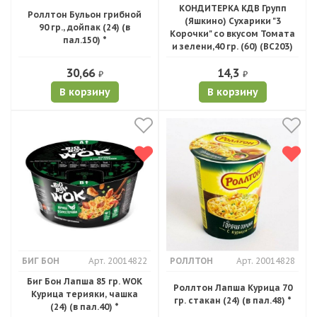
КОНДИТЕРКА КДВ Групп
Роллтон Бульон грибной
(Яшкино) Сухарики "3
90 гр., дойпак (24) (в
Корочки" со вкусом Томата
пал.150) *
и зелени,40 гр. (60) (ВС203)
30,66
14,3
₽
₽
В корзину
В корзину
БИГ БОН
Арт. 20014822
РОЛЛТОН
Арт. 20014828
Биг Бон Лапша 85 гр. WOK
Роллтон Лапша Курица 70
Курица терияки, чашка
гр. стакан (24) (в пал.48) *
(24) (в пал.40) *