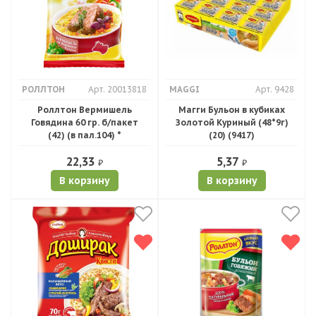
РОЛЛТОН
Арт. 20013818
MAGGI
Арт. 9428
Роллтон Вермишель
Магги Бульон в кубиках
Говядина 60 гр. б/пакет
Золотой Куриный (48*9г)
(42) (в пал.104) *
(20) (9417)
22,33
5,37
₽
₽
В корзину
В корзину