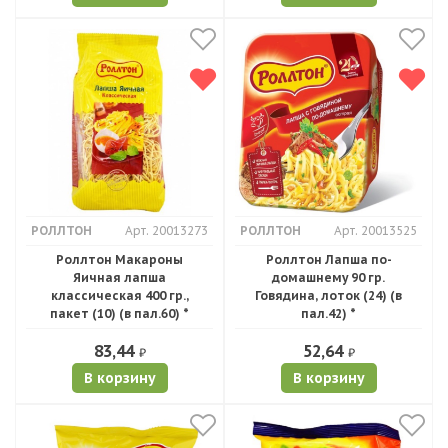
РОЛЛТОН
Арт. 20013273
РОЛЛТОН
Арт. 20013525
Роллтон Макароны
Роллтон Лапша по-
Яичная лапша
домашнему 90 гр.
классическая 400 гр.,
Говядина, лоток (24) (в
пакет (10) (в пал.60) *
пал.42) *
83,44
52,64
₽
₽
В корзину
В корзину