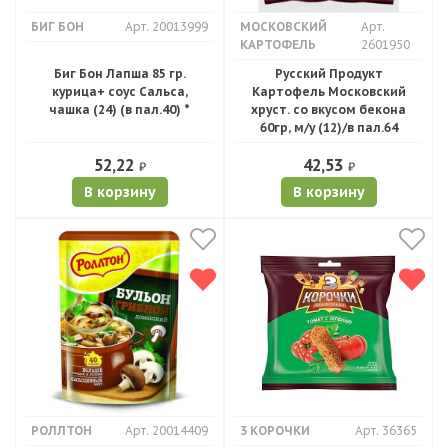
БИГ БОН
Арт. 20013999
МОСКОВСКИЙ
Арт.
КАРТОФЕЛЬ
2601950
Биг Бон Лапша 85 гр.
Русский Продукт
курица+ соус Сальса,
Картофель Московский
чашка (24) (в пал.40) *
хруст. со вкусом бекона
60гр, м/у (12)/в пал.64
52,22
42,53
₽
₽
В корзину
В корзину
РОЛЛТОН
Арт. 20014409
3 КОРОЧКИ
Арт. 36365