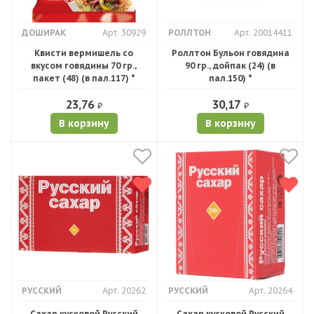
ДОШИРАК
Арт. 30929
РОЛЛТОН
Арт. 20014411
Квисти вермишель со
Роллтон Бульон говядина
вкусом говядины 70 гр.,
90 гр., дойпак (24) (в
пакет (48) (в пал.117) *
пал.150) *
23,76
30,17
₽
₽
В корзину
В корзину
РУССКИЙ
Арт. 20262
РУССКИЙ
Арт. 20264
Сахар кусковой Русский
Сахар кусковой Русский