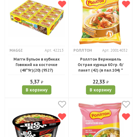
MAGGI
Арт. 42213
РОЛЛТОН
Арт. 20014032
Магги Бульон в кубиках
Роллтон Вермишель
Говяжий на косточке
Острая курица 60 гр. б/
(48*9г)(20) (9527)
пакет (42) (в пал.104) *
5,37
22,33
₽
₽
В корзину
В корзину