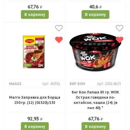
67,76
40,6
₽
₽
В корзину
В корзину
MAGGI
Арт. 40301
БИГ БОН
Арт. 20014823
Биг Бон Лапша 85 гр. WOK
Магги Заправка для Борща
Острая говядина по-
250 гр. (12) (01320)/135
китайски, чашка (24) (в
пал.40) *
92,93
67,76
₽
₽
В корзину
В корзину