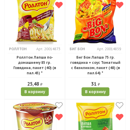
РОЛЛТОН
Арт. 20014873
БИГ БОН
Арт. 20014859
Роллтон Лапша по-
Биг Бон Лапша 75 гр.
домашнему 85 гр.
говядина + соус Томатный
Говядина, пакет (40) (в
с базиликом, пакет (48) (в
пал.45) *
пал.64) *
25,48
31
₽
₽
В корзину
В корзину