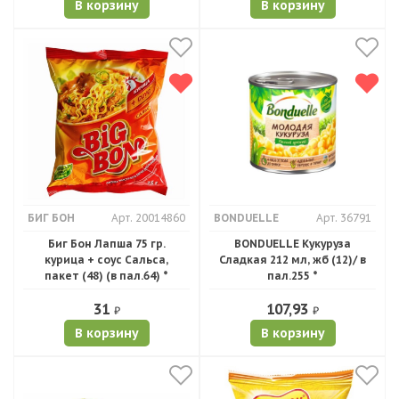
В корзину
В корзину
БИГ БОН
Арт. 20014860
BONDUELLE
Арт. 36791
Биг Бон Лапша 75 гр.
BONDUELLE Кукуруза
курица + соус Сальса,
Сладкая 212 мл, жб (12)/ в
пакет (48) (в пал.64) *
пал.255 *
31
107,93
₽
₽
В корзину
В корзину