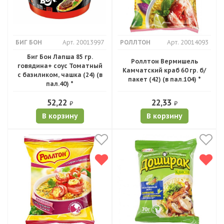
БИГ БОН
Арт. 20013997
РОЛЛТОН
Арт. 20014093
Биг Бон Лапша 85 гр.
Роллтон Вермишель
говядина+ соус Томатный
Камчатский краб 60 гр. б/
с базиликом, чашка (24) (в
пакет (42) (в пал.104) *
пал.40) *
52,22
22,33
₽
₽
В корзину
В корзину