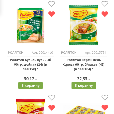
РОЛЛТОН
Арт. 20014410
РОЛЛТОН
Арт. 20013754
Роллтон Бульон куриный
Роллтон Вермишель
90 гр., дойпак (24) (в
Курица 60 гр. б/пакет (42)
пал.150) *
(в пал.104) *
30,17
22,33
₽
₽
В корзину
В корзину