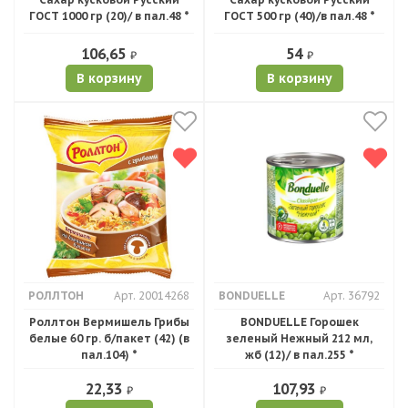
ГОСТ 1000 гр (20)/ в пал.48 *
ГОСТ 500 гр (40)/в пал.48 *
106,65
54
₽
₽
В корзину
В корзину
РОЛЛТОН
Арт. 20014268
BONDUELLE
Арт. 36792
Роллтон Вермишель Грибы
BONDUELLE Горошек
белые 60 гр. б/пакет (42) (в
зеленый Нежный 212 мл,
пал.104) *
жб (12)/ в пал.255 *
22,33
107,93
₽
₽