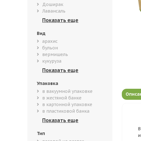
Доширак
Лавансаль
Вид
арахис
бульон
вермишель
кукуруза
Упаковка
в вакуумной упаковке
Описа
в жестяной банке
в картонной упаковке
в пластиковой банка
В
Тип
и