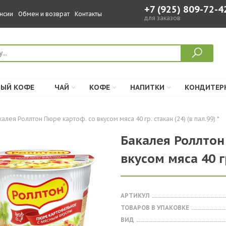
+7 (925) 809-72-4
нсии
Обмен и возврат
Контакты
для заказов
ЫЙ КОФЕ
ЧАЙ
КОФЕ
НАПИТКИ
КОНДИТЕР
калея Роллтон Пюре картоф. со вкусом мяса 40 гр. стакан (24) (в пал.99) *
Бакалея Роллтон
вкусом мяса 40 гр
АРТИКУЛ
ТОВАРОВ В УПАКОВКЕ
ВИД