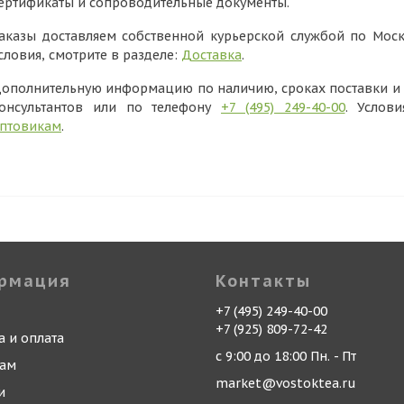
ертификаты и сопроводительные документы.
аказы доставляем собственной курьерской службой по Моск
словия, смотрите в разделе:
Доставка
.
ополнительную информацию по наличию, сроках поставки и в
онсультантов или по телефону
+7 (495) 249-40-00
. Услов
птовикам
.
рмация
Контакты
+7 (495) 249-40-00
+7 (925) 809-72-42
а и оплата
с 9:00 до 18:00 Пн. - Пт
кам
market@vostoktea.ru
и