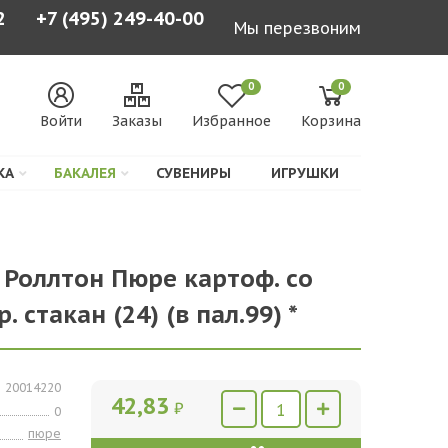
2
+7 (495) 249-40-00
Мы перезвоним
0
0
Войти
Заказы
Избранное
Корзина
КА
БАКАЛЕЯ
СУВЕНИРЫ
ИГРУШКИ
 Роллтон Пюре картоф. со
. стакан (24) (в пал.99) *
20014220
42,83
₽
0
пюре