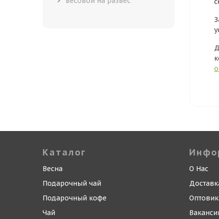
весовой на развес
с
З
у
Д
к
о
Каталог
Инфо
Весна
О Нас
Подарочный чай
Доставк
Подарочный кофе
Оптови
Чай
Ваканси