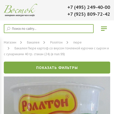
+7 (495) 249-40-00
+7 (925) 809-72-42
Магазин
Бакалея
Роллтон
пюре
Бакалея Пюре картоф.со вкусом томленой курочки с сыром и
с сухариками 40 гр. стакан (24) (в пал.99)
ПОКАЗАТЬ ФИЛЬТРЫ