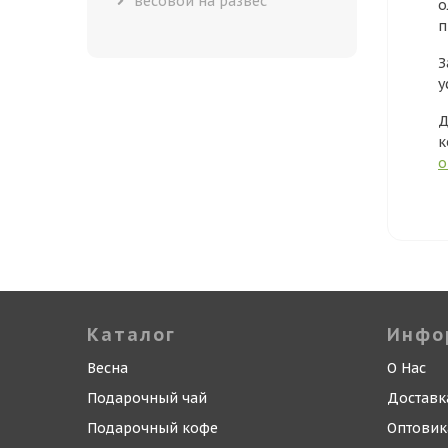
весовой на развес
о
п
З
у
Д
к
о
Каталог
Инфо
Весна
О Нас
Подарочный чай
Доставк
Подарочный кофе
Оптови