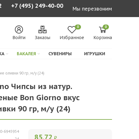
2
+7 (495) 249-40-00
Мы перезвоним
0
0
Войти
Заказы
Избранное
Корзина
КА
БАКАЛЕЯ
СУВЕНИРЫ
ИГРУШКИ
 оливки 90 гр, м/у (24)
no Чипсы из натур.
ные Bon Giorno вкус
ки 90 гр, м/у (24)
0-6945954
85,72
₽
24