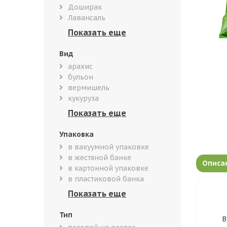
Доширак
Лавансаль
Вид
арахис
бульон
вермишель
кукуруза
Упаковка
в вакуумной упаковке
в жестяной банке
Описа
в картонной упаковке
в пластиковой банка
Тип
В