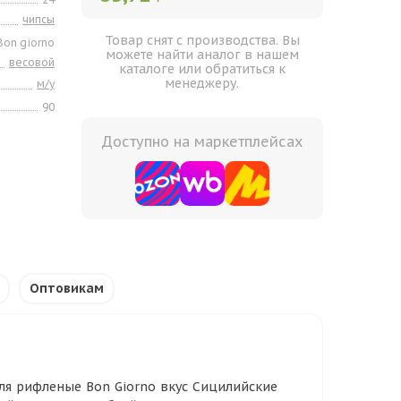
чипсы
Товар снят с производства. Вы
Bon giorno
можете найти аналог в нашем
весовой
каталоге или обратиться к
менеджеру.
м/у
90
Доступно на маркетплейсах
Оптовикам
еля рифленые Bon Giorno вкус Сицилийские