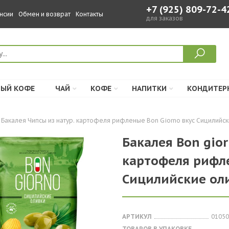
+7 (925) 809-72-4
нсии
Обмен и возврат
Контакты
для заказов
ЫЙ КОФЕ
ЧАЙ
КОФЕ
НАПИТКИ
КОНДИТЕР
Бакалея Чипсы из натур. картофеля рифленые Bon Giorno вкус Сицилийские
Бакалея Bon gior
картофеля рифле
Сицилийские олив
АРТИКУЛ
01050
ТОВАРОВ В УПАКОВКЕ