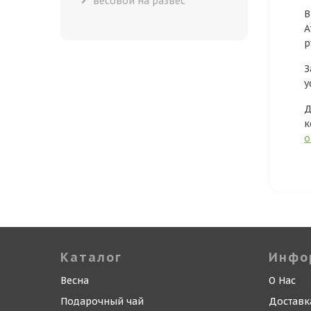
весовой на развес
В
А
р
З
у
Д
к
о
Каталог
Инфо
Весна
О Нас
Подарочный чай
Доставк