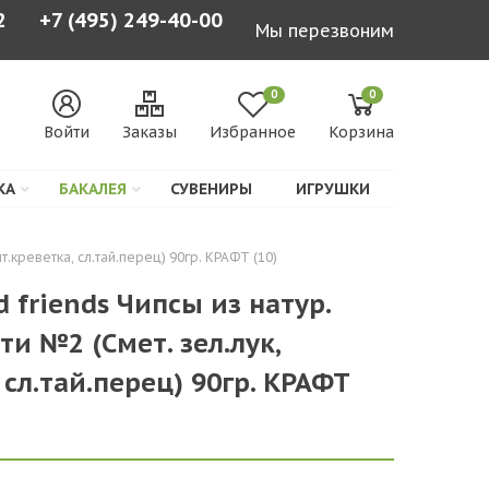
2
+7 (495) 249-40-00
Мы перезвоним
0
0
Войти
Заказы
Избранное
Корзина
КА
БАКАЛЕЯ
СУВЕНИРЫ
ИГРУШКИ
т.креветка, сл.тай.перец) 90гр. КРАФТ (10)
d friends Чипсы из натур.
и №2 (Смет. зел.лук,
 сл.тай.перец) 90гр. КРАФТ