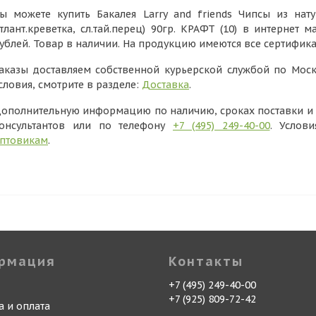
ы можете купить Бакалея Larry and friends Чипсы из нату
тлант.креветка, сл.тай.перец) 90гр. КРАФТ (10) в интернет 
ублей. Товар в наличии. На продукцию имеются все сертифик
аказы доставляем собственной курьерской службой по Моск
словия, смотрите в разделе:
Доставка
.
ополнительную информацию по наличию, сроках поставки и в
онсультантов или по телефону
+7 (495) 249-40-00
. Услов
птовикам
.
рмация
Контакты
+7 (495) 249-40-00
+7 (925) 809-72-42
а и оплата