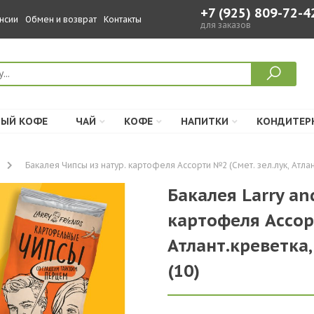
+7 (925) 809-72-4
нсии
Обмен и возврат
Контакты
для заказов
ЫЙ КОФЕ
ЧАЙ
КОФЕ
НАПИТКИ
КОНДИТЕР
Бакалея Чипсы из натур. картофеля Ассорти №2 (Смет. зел.лук, Атлан
Бакалея Larry an
картофеля Ассорт
Атлант.креветка,
(10)