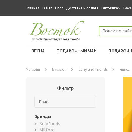
Главная
О Нас
Блог
Доставка и оплата
Оптовикам
Вака
ВЕСНА
ПОДАРОЧНЫЙ ЧАЙ
ПОДАРОЧН
Магазин
Бакалея
Larry and friends
чипсы
Фильтр
Бренды
Kejofoods
Milford