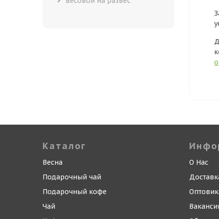
весовой на развес
З
у
Д
к
о
Каталог
Инфо
Весна
О Нас
Подарочный чай
Доставк
Подарочный кофе
Оптови
Чай
Ваканси