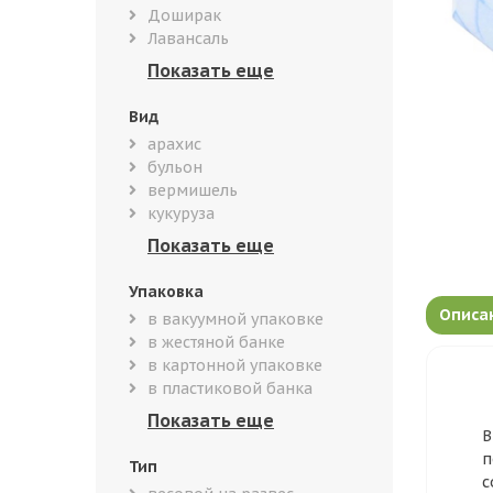
Доширак
Лавансаль
Вид
арахис
бульон
вермишель
кукуруза
Упаковка
Описа
в вакуумной упаковке
в жестяной банке
в картонной упаковке
в пластиковой банка
В
п
Тип
с