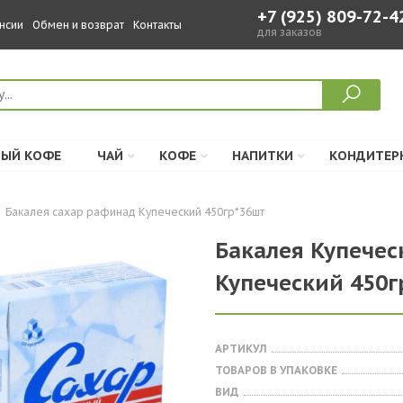
+7 (925) 809-72-4
нсии
Обмен и возврат
Контакты
для заказов
ЫЙ КОФЕ
ЧАЙ
КОФЕ
НАПИТКИ
КОНДИТЕР
Бакалея сахар рафинад Купеческий 450гр*36шт
Бакалея Купечес
Купеческий 450г
АРТИКУЛ
ТОВАРОВ В УПАКОВКЕ
ВИД