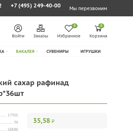
2
+7 (495) 249-40-00
Мы перезвоним
0
0
Войти
Заказы
Избранное
Корзина
КА
БАКАЛЕЯ
СУВЕНИРЫ
ИГРУШКИ
кий сахар рафинад
р*36шт
17301
35,58
₽
36
сахар