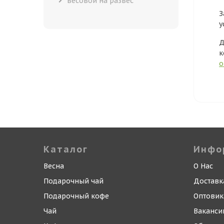
весовой на развес
З
у
Д
к
о
Каталог
Инфо
Весна
О Нас
Подарочный чай
Доставк
Подарочный кофе
Оптови
Чай
Ваканси