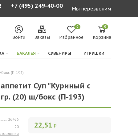
2
+7 (495) 249-40-00
Мы перезвоним
0
0
Войти
Заказы
Избранное
Корзина
КА
БАКАЛЕЯ
СУВЕНИРЫ
ИГРУШКИ
/бокс (П-193)
 аппетит Суп "Куриный с
р. (20) ш/бокс (П-193)
26425
22,51
₽
20
готовления