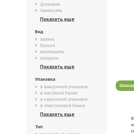
Доширак
Лавансаль
Вид
арахис
бульон
вермишель
кукуруза
Упаковка
Описа
в вакуумной упаковке
в жестяной банке
в картонной упаковке
в пластиковой банка
В
и
Тип
с