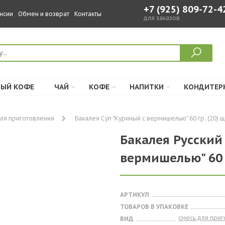
+7 (925) 809-72-4
нсии
Обмен и возврат
Контакты
для заказов
ЫЙ КОФЕ
ЧАЙ
КОФЕ
НАПИТКИ
КОНДИТЕР
для приготовления
Бакалея Суп "Куриный с вермишелью" 60 гр. (20) ш
Бакалея Русский
вермишелью" 60 г
АРТИКУЛ
ТОВАРОВ В УПАКОВКЕ
смесь для при
ВИД