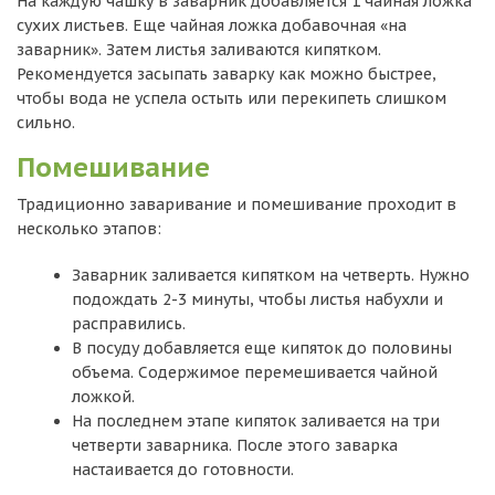
На каждую чашку в заварник добавляется 1 чайная ложка
сухих листьев. Еще чайная ложка добавочная «на
заварник». Затем листья заливаются кипятком.
Рекомендуется засыпать заварку как можно быстрее,
чтобы вода не успела остыть или перекипеть слишком
сильно.
Помешивание
Традиционно заваривание и помешивание проходит в
несколько этапов:
Заварник заливается кипятком на четверть. Нужно
подождать 2-3 минуты, чтобы листья набухли и
расправились.
В посуду добавляется еще кипяток до половины
объема. Содержимое перемешивается чайной
ложкой.
На последнем этапе кипяток заливается на три
четверти заварника. После этого заварка
настаивается до готовности.