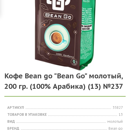
Кофе Bean go "Bean Go" молотый,
200 гр. (100% Арабика) (13) №237
АРТИКУЛ
35827
ТОВАРОВ В УПАКОВКЕ
13
ВИД
молотый
БРЕНД
Bean go