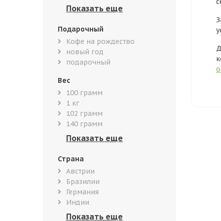
с
З
Подарочный
у
Кофе на рождество
Д
новый год
к
подарочный
о
Вес
100 грамм
1 кг
102 грамм
140 грамм
Страна
Австрии
Бразилии
Германия
Индии