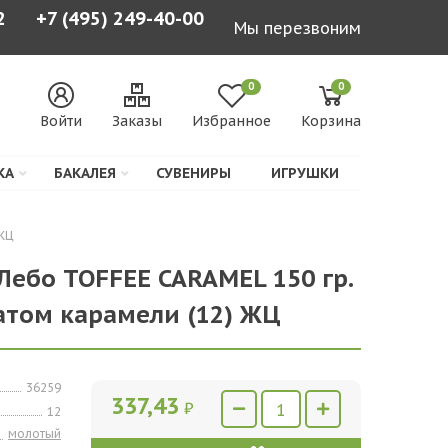
2
+7 (495) 249-40-00
Мы перезвоним
0
0
Войти
Заказы
Избранное
Корзина
КА
БАКАЛЕЯ
СУВЕНИРЫ
ИГРУШКИ
 ЖЦ
Лебо TOFFEE CARAMEL 150 гр.
атом карамели (12) ЖЦ
36259
337,43
₽
12
молотый