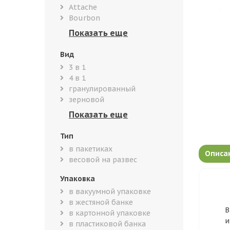
Attache
Bourbon
Вид
3 в 1
4 в 1
гранулированный
зерновой
Тип
в пакетиках
Описа
весовой на развес
Упаковка
в вакуумной упаковке
в жестяной банке
В
в картонной упаковке
и
в пластиковой банка