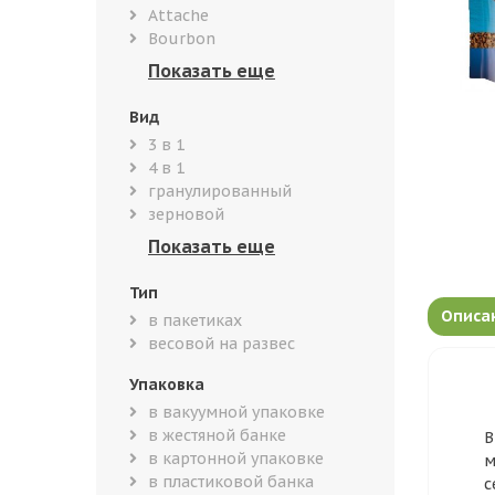
Attache
Bourbon
Вид
3 в 1
4 в 1
гранулированный
зерновой
Тип
Описа
в пакетиках
весовой на развес
Упаковка
в вакуумной упаковке
в жестяной банке
В
в картонной упаковке
м
в пластиковой банка
с