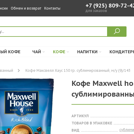
+7 (925) 809-72-4
нсии
Обмен и возврат
Контакты
для заказов
ЫЙ КОФЕ
ЧАЙ
КОФЕ
НАПИТКИ
КОНДИТЕР
ванный
Кофе Максвелл Хаус 150 гр. сублимированный, м/у (9)/143
Кофе Maxwell hou
сублимированный
АРТИКУЛ
ТОВАРОВ В УПАКОВКЕ
сублим
ВИД