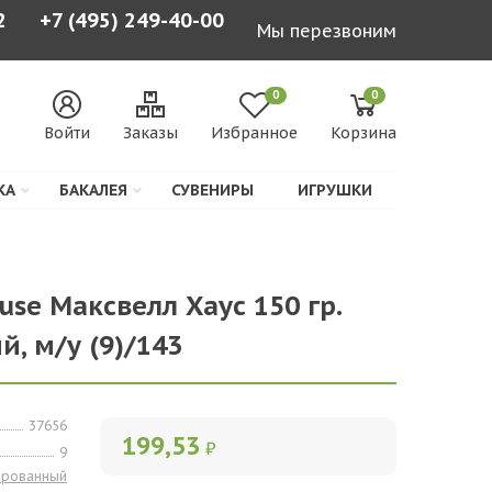
2
+7 (495) 249-40-00
Мы перезвоним
0
0
Войти
Заказы
Избранное
Корзина
КА
БАКАЛЕЯ
СУВЕНИРЫ
ИГРУШКИ
se Максвелл Хаус 150 гр.
, м/у (9)/143
37656
199,53
₽
9
ированный