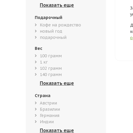
З
у
Подарочный
Кофе на рождество
Д
новый год
к
подарочный
о
Вес
100 грамм
1 кг
102 грамм
140 грамм
Страна
Австрии
Бразилии
Германия
Индии