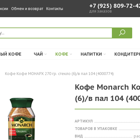
+7 (925) 809-72-4
нсии
Обмен и возврат
Контакты
для заказов
ЫЙ КОФЕ
ЧАЙ
КОФЕ
НАПИТКИ
КОНДИТЕР
Кофе Кофе МОНАРХ 270 гр. стекло (6)/в пал 104 (4000774)
Кофе Monarch Ко
(6)/в пал 104 (40
АРТИКУЛ
ТОВАРОВ В УПАКОВКЕ
ВИД
ра