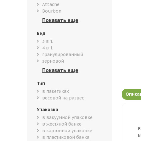
Attache
Bourbon
Вид
3 в 1
4 в 1
гранулированный
зерновой
Тип
в пакетиках
Описа
весовой на развес
Упаковка
в вакуумной упаковке
в жестяной банке
В
в картонной упаковке
В
в пластиковой банка