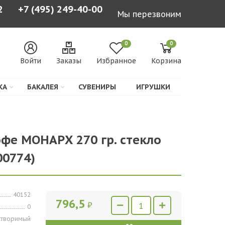
2
+7 (495) 249-40-00
Мы перезвоним
0
0
Войти
Заказы
Избранное
Корзина
КА
БАКАЛЕЯ
СУВЕНИРЫ
ИГРУШКИ
фе МОНАРХ 270 гр. стекло
00774)
40152
796,5
₽
0
створимый