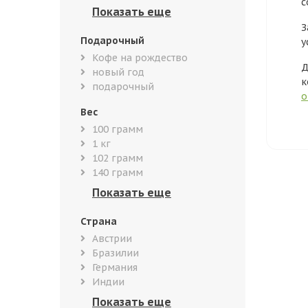
с
З
Подарочный
у
Кофе на рождество
Д
новый год
к
подарочный
о
Вес
100 грамм
1 кг
102 грамм
140 грамм
Страна
Австрии
Бразилии
Германия
Индии