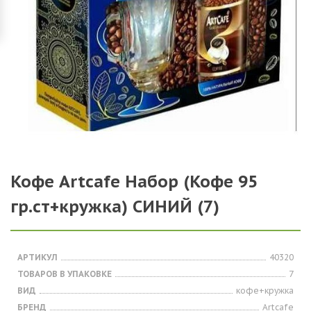
Кофе Artcafe Набор (Кофе 95
гр.ст+кружка) СИНИЙ (7)
АРТИКУЛ
40320
ТОВАРОВ В УПАКОВКЕ
7
ВИД
кофе+кружка
БРЕНД
Artcafe