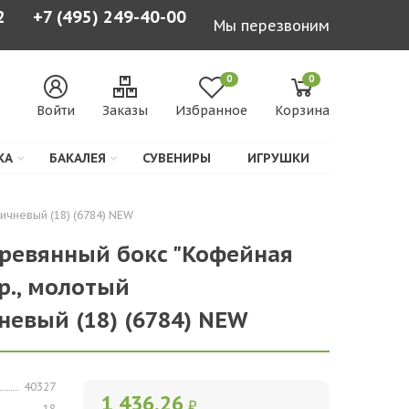
2
+7 (495) 249-40-00
Мы перезвоним
0
0
Войти
Заказы
Избранное
Корзина
КА
БАКАЛЕЯ
СУВЕНИРЫ
ИГРУШКИ
ичневый (18) (6784) NEW
еревянный бокс "Кофейная
р., молотый
евый (18) (6784) NEW
40327
1 436,26
₽
18