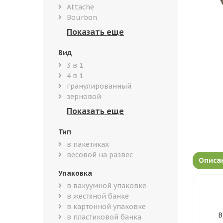
Attache
Bourbon
Вид
3 в 1
4 в 1
гранулированный
зерновой
Тип
в пакетиках
весовой на развес
Описа
Упаковка
в вакуумной упаковке
в жестяной банке
в картонной упаковке
В
в пластиковой банка