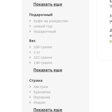
Б
Т
Подарочный
З
Кофе на рождество
у
новый год
Д
подарочный
к
Вес
о
100 грамм
1 кг
102 грамм
140 грамм
Страна
Австрии
Бразилии
Германия
Индии