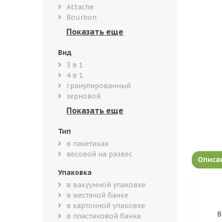
Attache
Bourbon
Вид
3 в 1
4 в 1
гранулированный
зерновой
Тип
в пакетиках
весовой на развес
Описа
Упаковка
в вакуумной упаковке
в жестяной банке
в картонной упаковке
В
в пластиковой банка