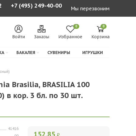
2
+7 (495) 249-40-00
Мы перезвоним
0
0
Войти
Заказы
Избранное
Корзина
КА
БАКАЛЕЯ
СУВЕНИРЫ
ИГРУШКИ
асный)
a Brasilia, BRASILIA 100
) в кор. 3 бл. по 30 шт.
41416
152,85
₽
90