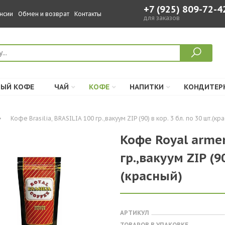
+7 (925) 809-72-4
нсии
Обмен и возврат
Контакты
для заказов
ЫЙ КОФЕ
ЧАЙ
КОФЕ
НАПИТКИ
КОНДИТЕР
Кофе Brasilia, BRASILIA 100 гр.,вакуум ZIP (90) в кор. 3 бл. по 30 шт.(кр
Кофе Royal armeni
гр.,вакуум ZIP (90
(красный)
АРТИКУЛ
ТОВАРОВ В УПАКОВКЕ