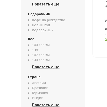
(
и
Подарочный
З
Кофе на рождество
у
новый год
Д
подарочный
к
Вес
о
100 грамм
1 кг
102 грамм
140 грамм
Страна
Австрии
Бразилии
Германия
Индии