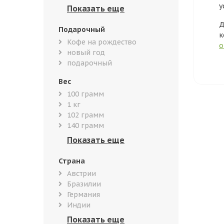
у
Д
Подарочный
к
Кофе на рождество
о
новый год
подарочный
Вес
100 грамм
1 кг
102 грамм
140 грамм
Страна
Австрии
Бразилии
Германия
Индии