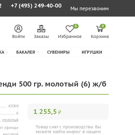
2
+7 (495) 249-40-00
Мы перезвоним
0
0
Войти
Заказы
Избранное
Корзина
КА
БАКАЛЕЯ
СУВЕНИРЫ
ИГРУШКИ
нди 500 гр. молотый (6) ж/б
42069
1 255,5
₽
6
молотый
Товар снят с производства. Вы
ет эфенди
можете найти аналог в нашем
весовой