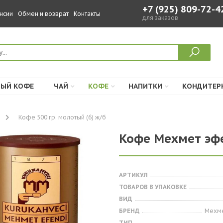
+7 (925) 809-72-4
нсии
Обмен и возврат
Контакты
для заказов
ЫЙ КОФЕ
ЧАЙ
КОФЕ
НАПИТКИ
КОНДИТЕР
Кофе 500 гр. молотый (6) ж/б
Кофе Мехмет эфе
АРТИКУЛ
ТОВАРОВ В УПАКОВКЕ
ВИД
БРЕНД
Мехм
ТИП