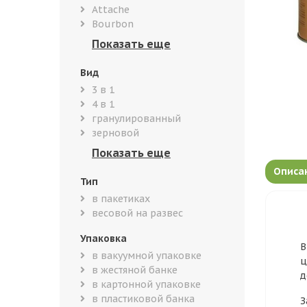
Attache
Bourbon
Вид
3 в 1
4 в 1
гранулированный
зерновой
Описа
Тип
в пакетиках
весовой на развес
Упаковка
В
в вакуумной упаковке
ц
в жестяной банке
д
в картонной упаковке
в пластиковой банка
З