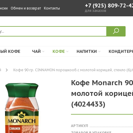
+7 (925) 809-72-4
нсии
Обмен и возврат
Контакты
для заказов
ЫЙ КОФЕ
ЧАЙ
КОФЕ
НАПИТКИ
КОНДИТЕР
й
Кофе 90 гр. CINNAMON порошкооб.с молотой корицей, стекло (6)/в
Кофе Monarch 90
молотой корицей,
(4024433)
АРТИКУЛ
ТОВАРОВ В УПАКОВКЕ