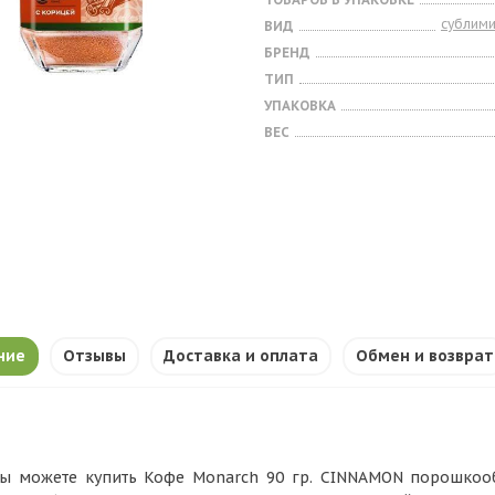
сублим
ВИД
БРЕНД
ТИП
УПАКОВКА
ВЕС
ние
Отзывы
Доставка и оплата
Обмен и возврат
ы можете купить Кофе Monarch 90 гр. CINNAMON порошкооб.