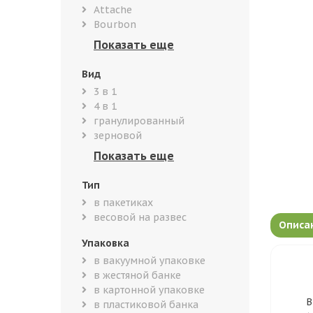
Attache
Bourbon
Вид
3 в 1
4 в 1
гранулированный
зерновой
Тип
в пакетиках
весовой на развес
Описа
Упаковка
в вакуумной упаковке
в жестяной банке
в картонной упаковке
В
в пластиковой банка