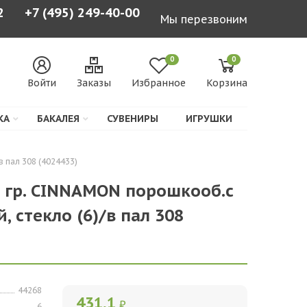
2
+7 (495) 249-40-00
Мы перезвоним
0
0
Войти
Заказы
Избранное
Корзина
КА
БАКАЛЕЯ
СУВЕНИРЫ
ИГРУШКИ
 пал 308 (4024433)
 гр. CINNAMON порошкооб.с
 стекло (6)/в пал 308
44268
431,1
₽
6