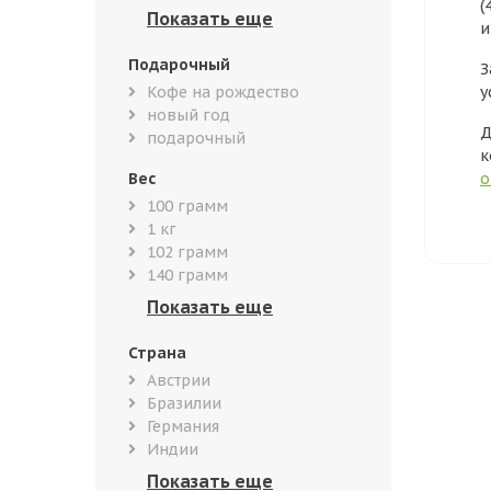
(
и
Подарочный
З
Кофе на рождество
у
новый год
Д
подарочный
к
Вес
о
100 грамм
1 кг
102 грамм
140 грамм
Страна
Австрии
Бразилии
Германия
Индии