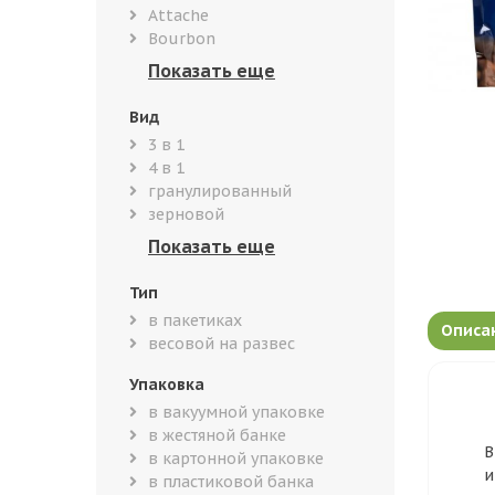
Attache
Bourbon
Вид
3 в 1
4 в 1
гранулированный
зерновой
Тип
в пакетиках
Описа
весовой на развес
Упаковка
в вакуумной упаковке
в жестяной банке
В
в картонной упаковке
и
в пластиковой банка