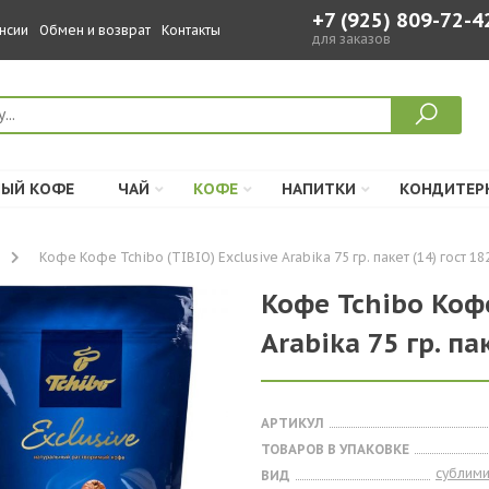
+7 (925) 809-72-4
нсии
Обмен и возврат
Контакты
для заказов
ЫЙ КОФЕ
ЧАЙ
КОФЕ
НАПИТКИ
КОНДИТЕР
Кофе Кофе Tchibo (TIBIO) Exclusive Arabika 75 гр. пакет (14) гост 18
Кофе Tchibo Кофе
Arabika 75 гр. па
АРТИКУЛ
ТОВАРОВ В УПАКОВКЕ
сублим
ВИД