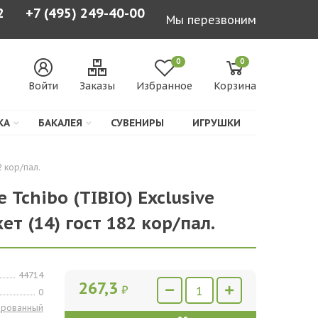
2
+7 (495) 249-40-00
Мы перезвоним
0
0
Войти
Заказы
Избранное
Корзина
КА
БАКАЛЕЯ
СУВЕНИРЫ
ИГРУШКИ
2 кор/пал.
 Tchibo (TIBIO) Exclusive
кет (14) гост 182 кор/пал.
44714
267,3
₽
0
ированный