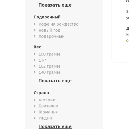
с
З
Подарочный
у
Кофе на рождество
Д
новый год
к
подарочный
о
Вес
100 грамм
1 кг
102 грамм
140 грамм
Страна
Австрии
Бразилии
Германия
Индии