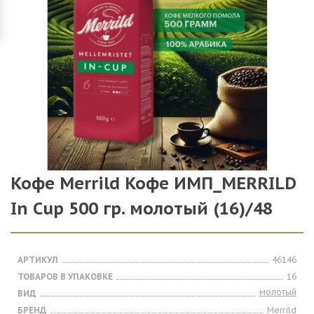
Кофе Merrild Кофе ИМП_MERRILD
In Cup 500 гр. молотый (16)/48
АРТИКУЛ
46146
ТОВАРОВ В УПАКОВКЕ
16
молотый
ВИД
БРЕНД
Merrild