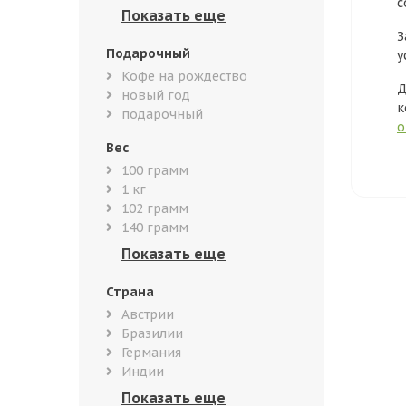
с
З
Подарочный
у
Кофе на рождество
Д
новый год
к
подарочный
о
Вес
100 грамм
1 кг
102 грамм
140 грамм
Страна
Австрии
Бразилии
Германия
Индии