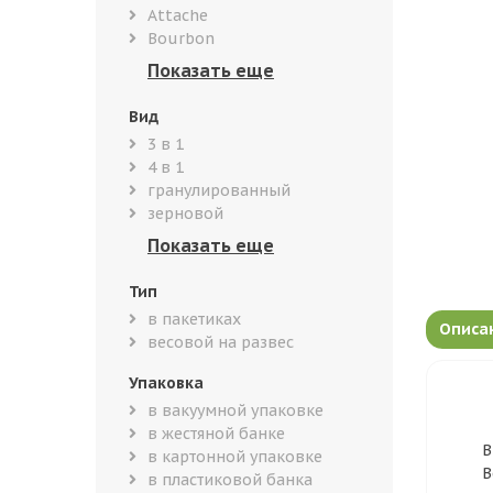
Attache
Bourbon
Вид
3 в 1
4 в 1
гранулированный
зерновой
Тип
в пакетиках
Описа
весовой на развес
Упаковка
в вакуумной упаковке
в жестяной банке
В
в картонной упаковке
В
в пластиковой банка