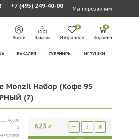
2
+7 (495) 249-40-00
Мы перезвоним
0
0
Войти
Заказы
Избранное
Корзина
КА
БАКАЛЕЯ
СУВЕНИРЫ
ИГРУШКИ
е Monzil Набор (Кофе 95
ЕРНЫЙ (7)
46605
623
₽
0
фе+кружка