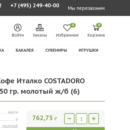
2
+7 (495) 249-40-00
Мы перезвоним
0
0
Войти
Заказы
Избранное
Корзина
КА
БАКАЛЕЯ
СУВЕНИРЫ
ИГРУШКИ
Кофе Италко COSTADORO
250 гр. молотый ж/б (6)
46654
762,75
₽
6
молотый