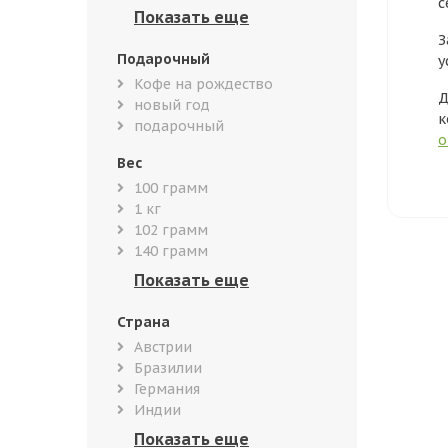
с
З
Подарочный
у
Кофе на рождество
Д
новый год
к
подарочный
о
Вес
100 грамм
1 кг
102 грамм
140 грамм
Страна
Австрии
Бразилии
Германия
Индии