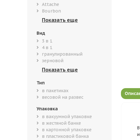
Attache
Bourbon
Вид
3 в 1
4 в 1
гранулированный
зерновой
Тип
в пакетиках
Описа
весовой на развес
Упаковка
в вакуумной упаковке
в жестяной банке
В
в картонной упаковке
и
в пластиковой банка