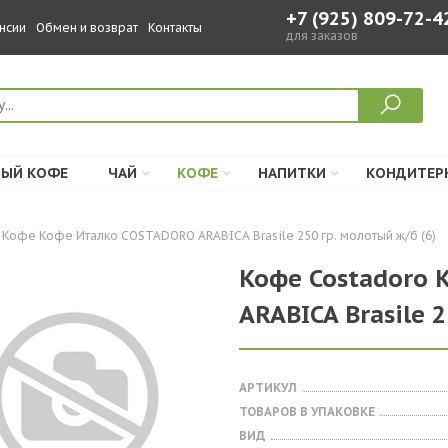
+7 (925) 809-72-4
нсии
Обмен и возврат
Контакты
для заказов
ЫЙ КОФЕ
ЧАЙ
КОФЕ
НАПИТКИ
КОНДИТЕР
Кофе Кофе Италко COSTADORO ARABICA Brasile 250 гр. молотый ж/б (6)
Кофе Costadoro 
ARABICA Brasile 
АРТИКУЛ
ТОВАРОВ В УПАКОВКЕ
ВИД