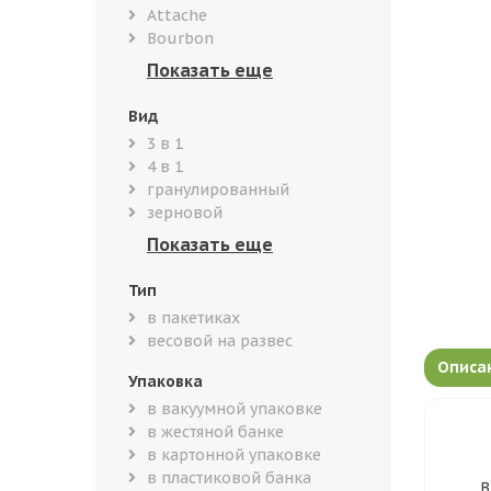
Attache
Bourbon
Вид
3 в 1
4 в 1
гранулированный
зерновой
Тип
в пакетиках
весовой на развес
Описа
Упаковка
в вакуумной упаковке
в жестяной банке
в картонной упаковке
в пластиковой банка
В