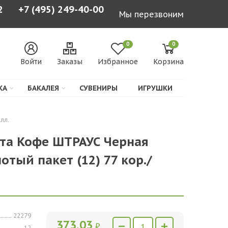
2
+7 (495) 249-40-00
Мы перезвоним
0
0
Войти
Заказы
Избранное
Корзина
КА
БАКАЛЕЯ
СУВЕНИРЫ
ИГРУШКИ
лл.
та Кофе ШТРАУС Черная
лотый пакет (12) 77 кор./
22279
373,03
₽
12