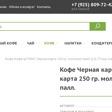
+7 (925) 809-72-4
нсии
Обмен и возврат
Контакты
для заказов
ЫЙ КОФЕ
ЧАЙ
КОФЕ
НАПИТКИ
КОНДИТЕР
Кофе Кофе ШТРАУС Черная карта 250 гр. молотый пакет (12) 77 кор./па
Кофе Черная кар
карта 250 гр. мо
палл.
АРТИКУЛ
ТОВАРОВ В УПАКОВКЕ