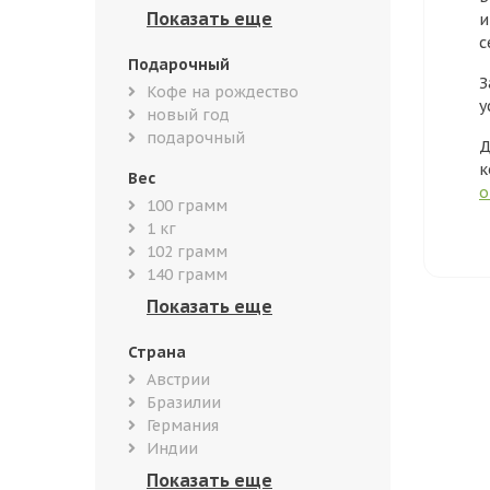
и
с
Подарочный
З
Кофе на рождество
у
новый год
подарочный
Д
к
Вес
о
100 грамм
1 кг
102 грамм
140 грамм
Страна
Австрии
Бразилии
Германия
Индии