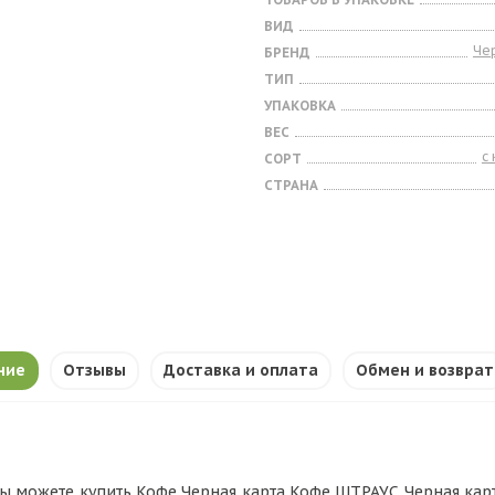
ВИД
Че
БРЕНД
ТИП
УПАКОВКА
ВЕС
с
СОРТ
СТРАНА
ние
Отзывы
Доставка и оплата
Обмен и возврат
ы можете купить Кофе Черная карта Кофе ШТРАУС Черная карта 