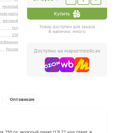
молотый
Купить
рная карта
весовой
Товар доступен для заказа
м/у
В наличии: много
250
 кофеином
Россия
Доступно на маркетплейсах
Оптовикам
250 гр. молотый пакет (12) 77 кор./палл. в