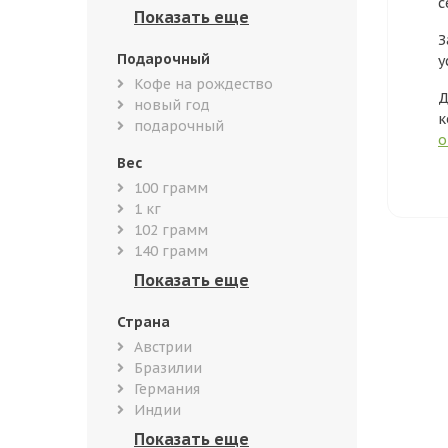
с
З
Подарочный
у
Кофе на рождество
Д
новый год
к
подарочный
о
Вес
100 грамм
1 кг
102 грамм
140 грамм
Страна
Австрии
Бразилии
Германия
Индии