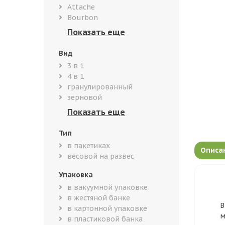
Attache
Bourbon
Вид
3 в 1
4 в 1
гранулированный
зерновой
Тип
в пакетиках
Описа
весовой на развес
Упаковка
в вакуумной упаковке
в жестяной банке
В
в картонной упаковке
м
в пластиковой банка