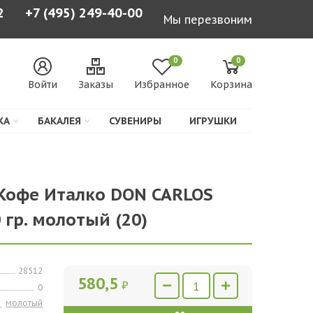
2
+7 (495) 249-40-00
Мы перезвоним
0
0
Войти
Заказы
Избранное
Корзина
КА
БАКАЛЕЯ
СУВЕНИРЫ
ИГРУШКИ
 Кофе Италко DON CARLOS
0 гр. молотый (20)
28512
580,5
₽
0
молотый