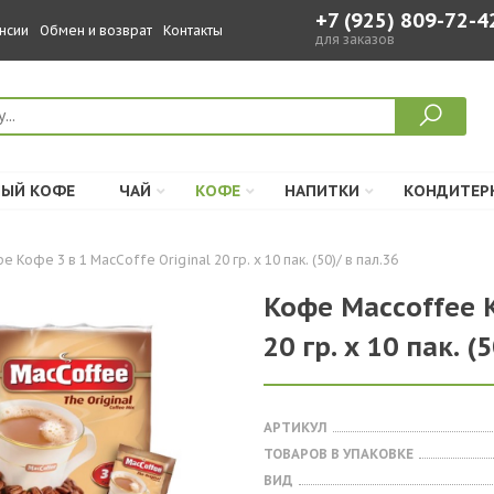
+7 (925) 809-72-4
нсии
Обмен и возврат
Контакты
для заказов
ЫЙ КОФЕ
ЧАЙ
КОФЕ
НАПИТКИ
КОНДИТЕР
е Кофе 3 в 1 MacCoffe Original 20 гр. х 10 пак. (50)/ в пал.36
Кофе Maccoffee К
20 гр. х 10 пак. (
АРТИКУЛ
ТОВАРОВ В УПАКОВКЕ
ВИД