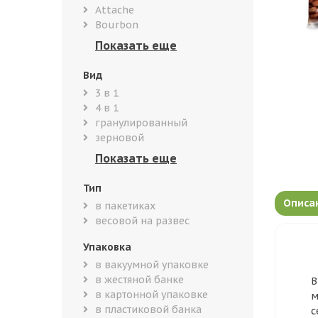
Attache
Bourbon
Вид
3 в 1
4 в 1
гранулированный
зерновой
Тип
Описа
в пакетиках
весовой на развес
Упаковка
в вакуумной упаковке
в жестяной банке
В
в картонной упаковке
м
в пластиковой банка
с