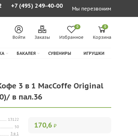
2
+7 (495) 249-40-00
Мы перезвоним
0
0
Войти
Заказы
Избранное
Корзина
КА
БАКАЛЕЯ
СУВЕНИРЫ
ИГРУШКИ
офе 3 в 1 MacCoffe Original
50)/ в пал.36
13122
170,6
₽
50
3 в 1