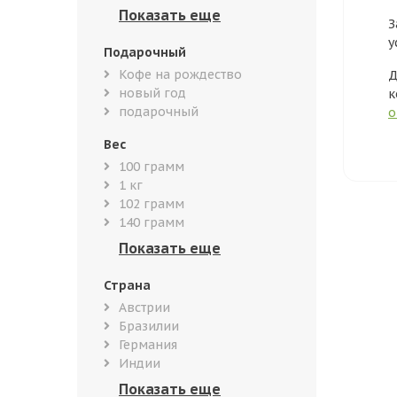
З
у
Подарочный
Кофе на рождество
Д
новый год
к
подарочный
о
Вес
100 грамм
1 кг
102 грамм
140 грамм
Страна
Австрии
Бразилии
Германия
Индии