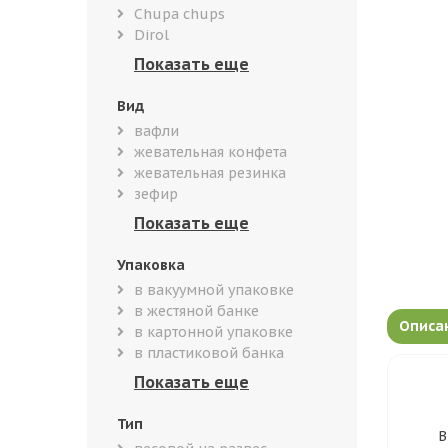
Chupa chups
Dirol
Вид
вафли
жевательная конфета
жевательная резинка
зефир
Упаковка
в вакуумной упаковке
в жестяной банке
Описа
в картонной упаковке
в пластиковой банка
Тип
В