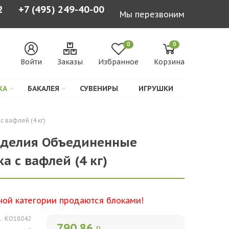
2
+7 (495) 249-40-00
Мы перезвоним
0
0
Войти
Заказы
Избранное
Корзина
КА
БАКАЛЕЯ
СУВЕНИРЫ
ИГРУШКИ
 вафлей (4 кг)
зделия Объединенные
а с вафлей (4 кг)
ной категории продаются блоками!
КО18042
790,86