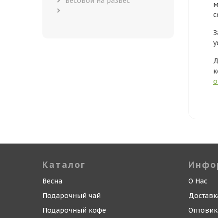
весовой на развес
м
с
З
у
Д
к
о
Каталог
Инфо
Весна
О Нас
Подарочный чай
Доставк
Подарочный кофе
Оптови