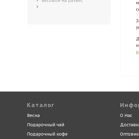
весовой на развес
м
с
З
у
Д
к
о
Каталог
Инфо
Весна
О Нас
Подарочный чай
Доставк
Подарочный кофе
Оптови