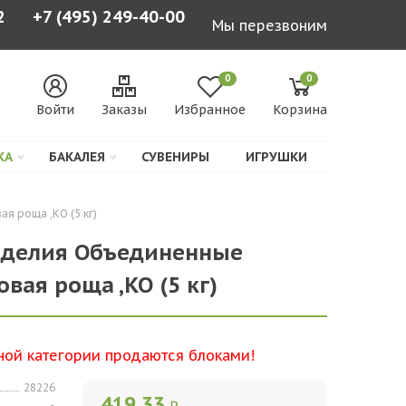
2
+7 (495) 249-40-00
Мы перезвоним
0
0
Войти
Заказы
Избранное
Корзина
КА
БАКАЛЕЯ
СУВЕНИРЫ
ИГРУШКИ
я роща ,КО (5 кг)
зделия Объединенные
вая роща ,КО (5 кг)
ной категории продаются блоками!
28226
419,33