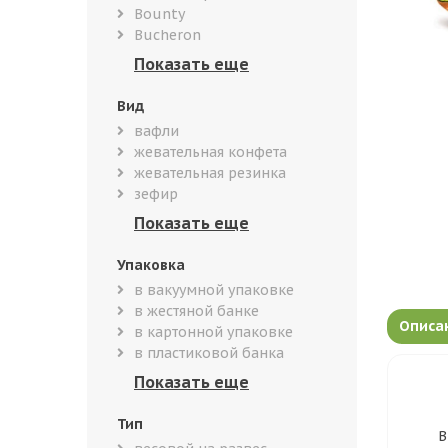
Bounty
Bucheron
Вид
вафли
жевательная конфета
жевательная резинка
зефир
Упаковка
в вакуумной упаковке
в жестяной банке
Описа
в картонной упаковке
в пластиковой банка
Тип
В