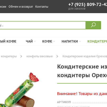
+7 (925) 809-72-4
нсии
Обмен и возврат
Контакты
для заказов
ЫЙ КОФЕ
ЧАЙ
КОФЕ
НАПИТКИ
КОНДИТЕР
 кондитеры
конфеты весовые
Кондитерские изделия Орехова
Кондитерские и
кондитеры Орехо
Внимание! Товары из дан
АРТИКУЛ