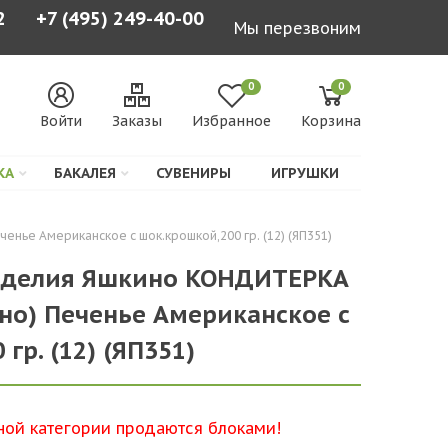
2
+7 (495) 249-40-00
Мы перезвоним
0
0
Войти
Заказы
Избранное
Корзина
КА
БАКАЛЕЯ
СУВЕНИРЫ
ИГРУШКИ
нье Американское с шок.крошкой,200 гр. (12) (ЯП351)
зделия Яшкино КОНДИТЕРКА
но) Печенье Американское с
гр. (12) (ЯП351)
ной категории продаются блоками!