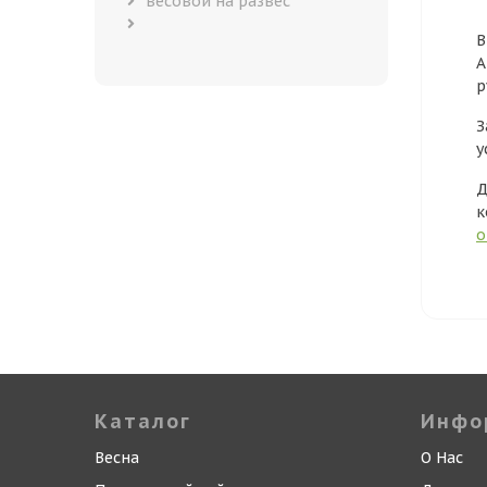
весовой на развес
В
А
р
З
у
Д
к
о
Каталог
Инфо
Весна
О Нас