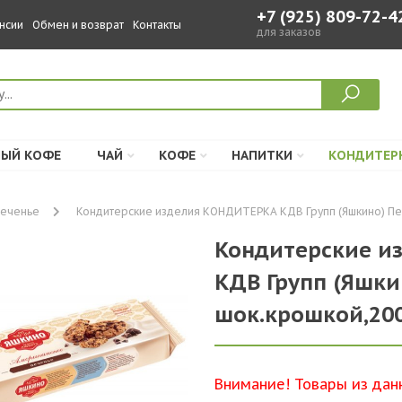
+7 (925) 809-72-4
нсии
Обмен и возврат
Контакты
для заказов
ЫЙ КОФЕ
ЧАЙ
КОФЕ
НАПИТКИ
КОНДИТЕР
печенье
Кондитерские изделия КОНДИТЕРКА КДВ Групп (Яшкино) Пече
Кондитерские и
КДВ Групп (Яшки
шок.крошкой,200 
Внимание! Товары из дан