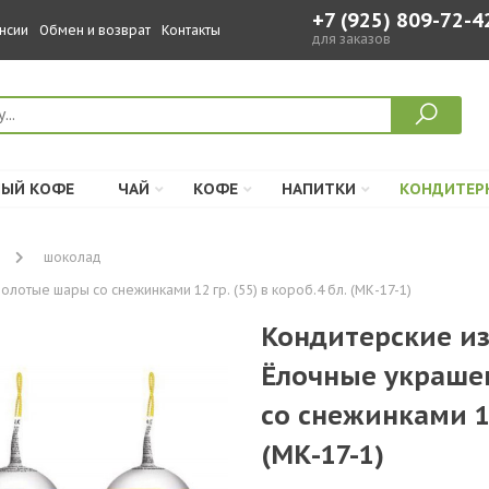
+7 (925) 809-72-4
нсии
Обмен и возврат
Контакты
для заказов
ЫЙ КОФЕ
ЧАЙ
КОФЕ
НАПИТКИ
КОНДИТЕР
шоколад
отые шары со снежинками 12 гр. (55) в короб.4 бл. (МК-17-1)
Кондитерские из
Ёлочные украше
со снежинками 12 
(МК-17-1)