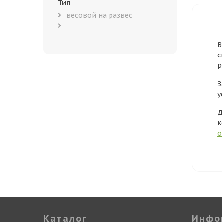
Тип
весовой на развес
В
с
р
З
у
Д
к
о
Каталог
Инфо