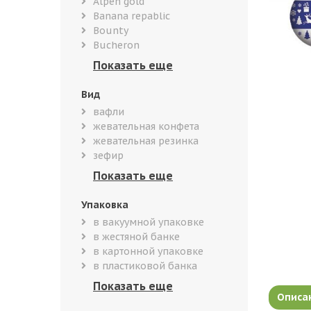
Alpen gold
Banana repablic
Bounty
Bucheron
Вид
вафли
жевательная конфета
жевательная резинка
зефир
Упаковка
в вакуумной упаковке
в жестяной банке
в картонной упаковке
в пластиковой банка
Описа