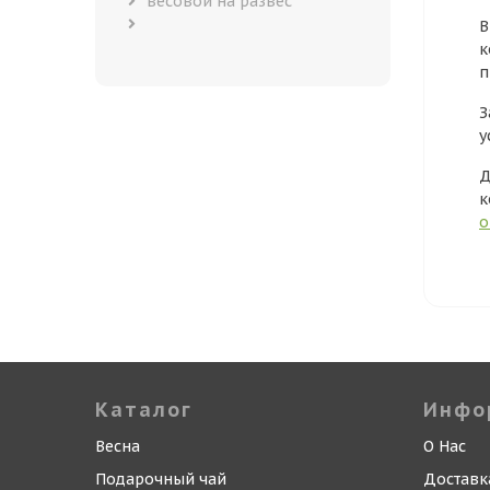
весовой на развес
В
к
п
З
у
Д
к
о
Каталог
Инфо
Весна
О Нас
Подарочный чай
Доставк