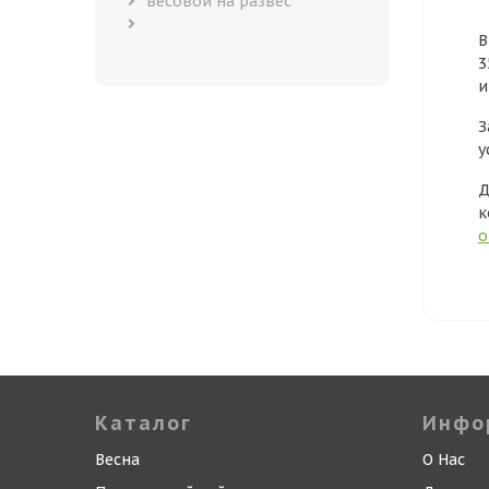
весовой на развес
В
3
и
З
у
Д
к
о
Каталог
Инфо
Весна
О Нас