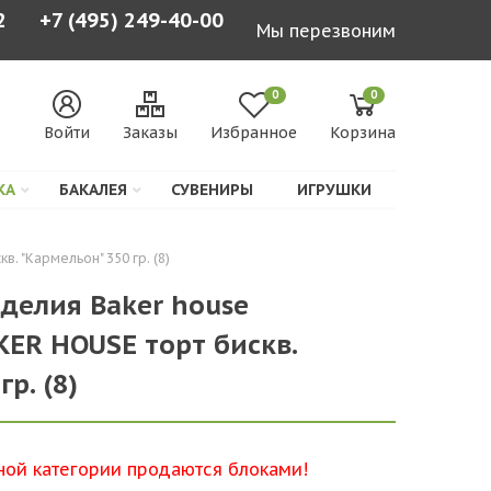
2
+7 (495) 249-40-00
Мы перезвоним
0
0
Войти
Заказы
Избранное
Корзина
КА
БАКАЛЕЯ
СУВЕНИРЫ
ИГРУШКИ
 "Кармельон" 350 гр. (8)
делия Baker house
ER HOUSE торт бискв.
р. (8)
ной категории продаются блоками!