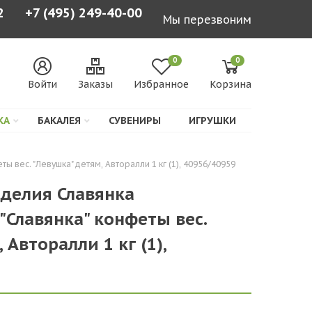
2
+7 (495) 249-40-00
Мы перезвоним
0
0
Войти
Заказы
Избранное
Корзина
КА
БАКАЛЕЯ
СУВЕНИРЫ
ИГРУШКИ
вес. "Левушка" детям, Авторалли 1 кг (1), 40956/40959
делия Славянка
Славянка" конфеты вес.
 Авторалли 1 кг (1),