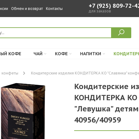
+7 (925) 809-72-4
нсии
Обмен и возврат
Контакты
для заказов
ЫЙ КОФЕ
ЧАЙ
КОФЕ
НАПИТКИ
КОНДИТЕР
конфеты
Кондитерские изделия КОНДИТЕРКА КО "Славянка" конфеты 
Кондитерские из
КОНДИТЕРКА КО "
"Левушка" детям,
40956/40959