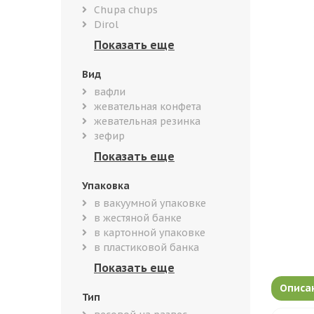
Chupa chups
Dirol
Вид
вафли
жевательная конфета
жевательная резинка
зефир
Упаковка
в вакуумной упаковке
в жестяной банке
в картонной упаковке
в пластиковой банка
Описа
Тип