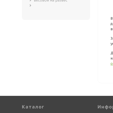
весовой на развес
В
д
в
З
у
Д
к
о
Каталог
Инфо