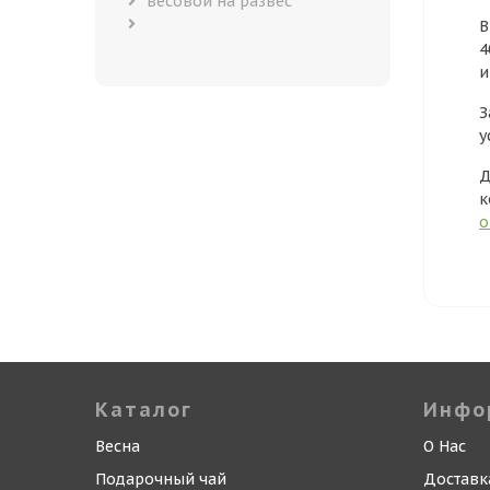
весовой на развес
В
4
и
З
у
Д
к
о
Каталог
Инфо
Весна
О Нас
Подарочный чай
Доставк