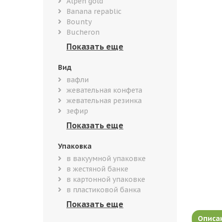
Alpen gold
Banana repablic
Bounty
Bucheron
Вид
вафли
жевательная конфета
жевательная резинка
зефир
Упаковка
в вакуумной упаковке
в жестяной банке
в картонной упаковке
в пластиковой банка
Описа