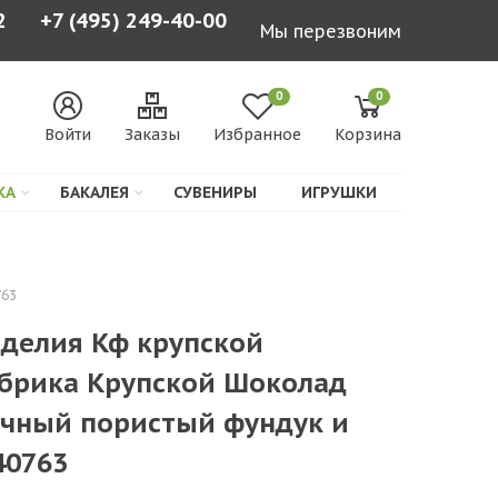
2
+7 (495) 249-40-00
Мы перезвоним
0
0
Войти
Заказы
Избранное
Корзина
КА
БАКАЛЕЯ
СУВЕНИРЫ
ИГРУШКИ
763
зделия Кф крупской
рика Крупской Шоколад
очный пористый фундук и
40763