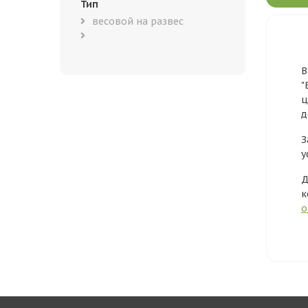
Тип
весовой на развес
В
"
ц
д
З
у
Д
к
о