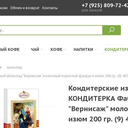
+7 (925) 809-72-4
нсии
Обмен и возврат
Контакты
для заказов
ЫЙ КОФЕ
ЧАЙ
КОФЕ
НАПИТКИ
КОНДИТЕР
шоколад
й Шоколад "Вернисаж" молочный пористый фундук и изюм 200 гр. (9) 40
Кондитерские и
КОНДИТЕРКА Фаб
"Вернисаж" мол
изюм 200 гр. (9) 