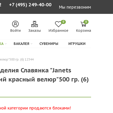
2
+7 (495) 249-40-00
Мы перезвоним
0
0
Войти
Заказы
Избранное
Корзина
КА
БАКАЛЕЯ
СУВЕНИРЫ
ИГРУШКИ
елюр"500 гр. (6) 12344
делия Славянка "Janets
ий красный велюр"500 гр. (6)
ной категории продаются блоками!