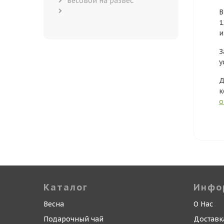
весовой на развес
В
1
и
З
у
Д
к
о
Каталог
Инфо
Весна
О Нас
Подарочный чай
Доставк