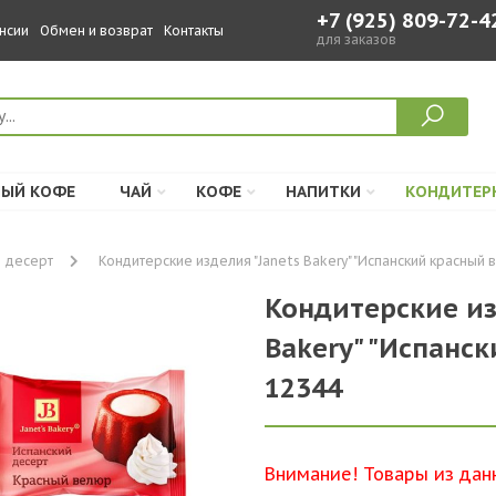
+7 (925) 809-72-4
нсии
Обмен и возврат
Контакты
для заказов
ЫЙ КОФЕ
ЧАЙ
КОФЕ
НАПИТКИ
КОНДИТЕР
десерт
Кондитерские изделия "Janets Bakery" "Испанский красный в
Кондитерские из
Bakery" "Испанск
12344
Внимание! Товары из дан