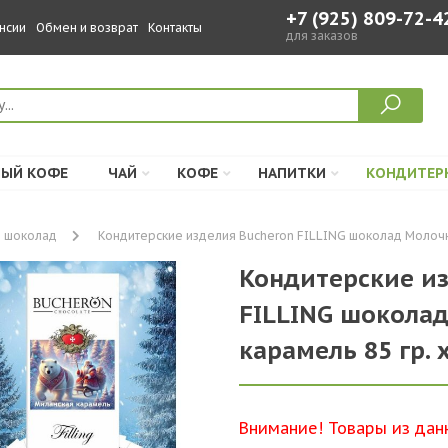
+7 (925) 809-72-4
нсии
Обмен и возврат
Контакты
для заказов
ЫЙ КОФЕ
ЧАЙ
КОФЕ
НАПИТКИ
КОНДИТЕР
шоколад
Кондитерские изделия Bucheron FILLING шоколад Молочный 
Кондитерские из
FILLING шоколад
карамель 85 гр. х
Внимание! Товары из дан