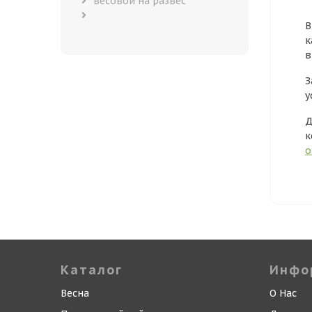
весовой на развес
В
к
в
З
у
Д
к
о
Каталог
Инфо
Весна
О Нас