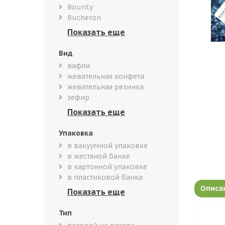
Bounty
Bucheron
Вид
вафли
жевательная конфета
жевательная резинка
зефир
Упаковка
в вакуумной упаковке
в жестяной банке
в картонной упаковке
в пластиковой банка
Описа
Тип