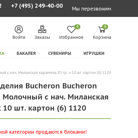
2
+7 (495) 249-40-00
Мы перезвоним
0
0
Войти
Заказы
Избранное
Корзина
КА
БАКАЛЕЯ
СУВЕНИРЫ
ИГРУШКИ
с нач. Миланская карамель 85 гр. х 10 шт. картон (6) 1120
делия Bucheron Bucheron
 Молочный с нач. Миланская
 10 шт. картон (6) 1120
ной категории продаются блоками!