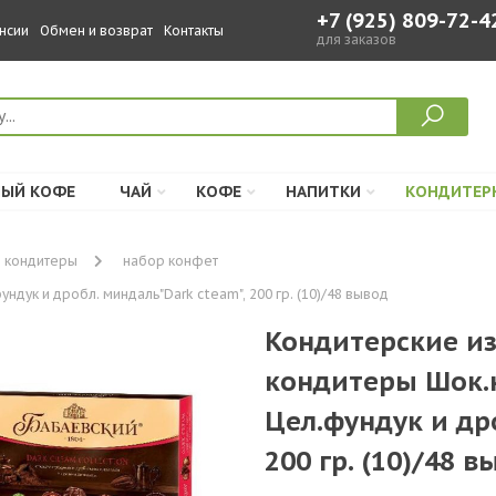
+7 (925) 809-72-4
нсии
Обмен и возврат
Контакты
для заказов
ЫЙ КОФЕ
ЧАЙ
КОФЕ
НАПИТКИ
КОНДИТЕР
 кондитеры
набор конфет
дук и дробл. миндаль"Dark cteam", 200 гр. (10)/48 вывод
Кондитерские и
кондитеры Шок.
Цел.фундук и др
200 гр. (10)/48 в