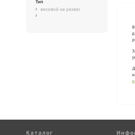
Тип
весовой на развес
В
д
р
З
у
Д
к
о
Каталог
Инфо