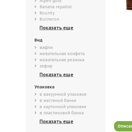
Alpen gold
Banana repablic
Bounty
Bucheron
Вид
вафли
жевательная конфета
жевательная резинка
зефир
Упаковка
в вакуумной упаковке
в жестяной банке
в картонной упаковке
в пластиковой банка
Описа