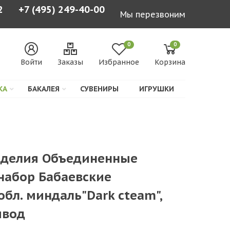
2
+7 (495) 249-40-00
Мы перезвоним
0
0
Войти
Заказы
Избранное
Корзина
КА
БАКАЛЕЯ
СУВЕНИРЫ
ИГРУШКИ
зделия Объединенные
набор Бабаевские
обл. миндаль"Dark cteam",
ывод