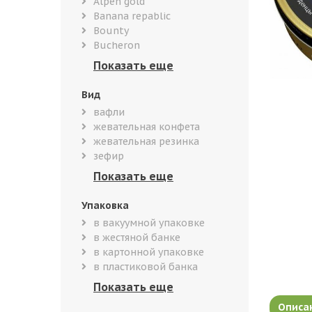
Alpen gold
Banana repablic
Bounty
Bucheron
Вид
вафли
жевательная конфета
жевательная резинка
зефир
Упаковка
в вакуумной упаковке
в жестяной банке
в картонной упаковке
в пластиковой банка
Описа