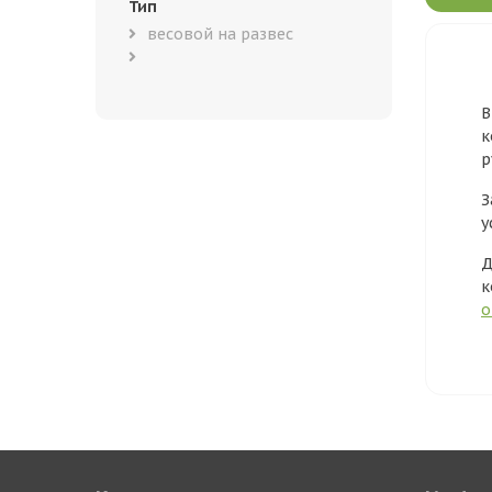
Тип
весовой на развес
В
к
р
З
у
Д
к
о