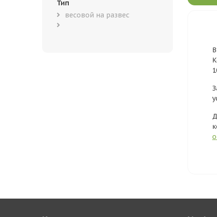
Тип
весовой на развес
В
К
1
З
у
Д
к
о