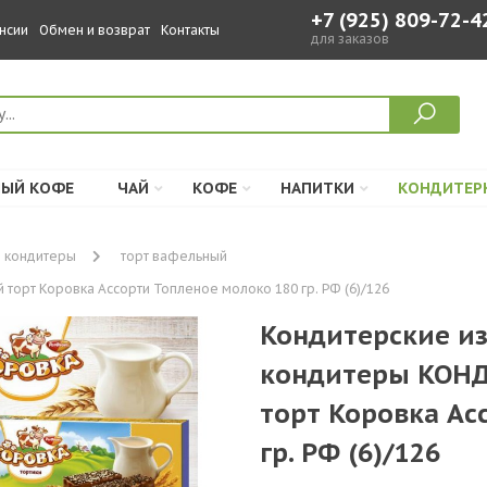
+7 (925) 809-72-4
нсии
Обмен и возврат
Контакты
для заказов
ЫЙ КОФЕ
ЧАЙ
КОФЕ
НАПИТКИ
КОНДИТЕР
 кондитеры
торт вафельный
орт Коровка Ассорти Топленое молоко 180 гр. РФ (6)/126
Кондитерские и
кондитеры КОН
торт Коровка Ас
гр. РФ (6)/126