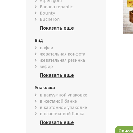
Alpen gold
Banana repablic
Bounty
Bucheron
Вид
вафли
жевательная конфета
жевательная резинка
зефир
Упаковка
в вакуумной упаковке
в жестяной банке
в картонной упаковке
в пластиковой банка
Описа