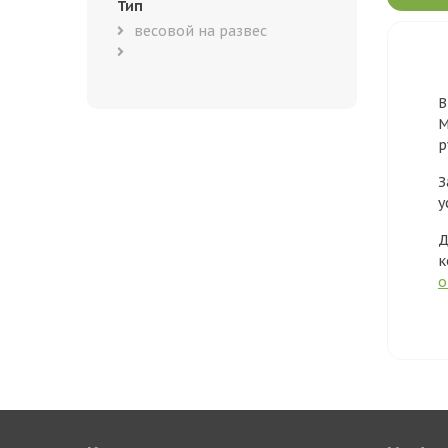
Тип
весовой на развес
В
М
р
З
у
Д
к
о