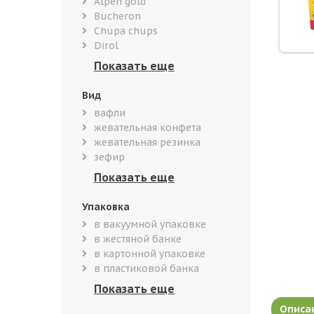
Alpen gold
Bucheron
Chupa chups
Dirol
Вид
вафли
жевательная конфета
жевательная резинка
зефир
Упаковка
в вакуумной упаковке
в жестяной банке
в картонной упаковке
в пластиковой банка
Описа