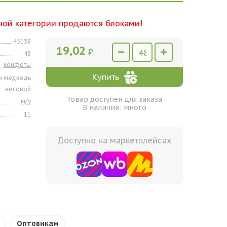
ной категории продаются блоками!
45138
19,02
₽
48
конфеты
Купить
и медведь
весовой
Товар доступен для заказа
м/у
В наличии: много
11
Доступно на маркетплейсах
Оптовикам