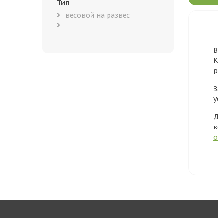
Тип
весовой на развес
В
К
р
З
у
Д
к
о