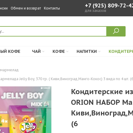
+7 (925) 809-72-4
нсии
Обмен и возврат
Контакты
для заказов
ЫЙ КОФЕ
ЧАЙ
КОФЕ
НАПИТКИ
КОНДИТЕР
мармелад
лада Jelly Boy, 370 гр. ( Киви,Виноград,Манго-Кокос) 3 вида по 4 шт. (
Кондитерские из
ORION НАБОР Марм
Киви,Виноград,М
(6