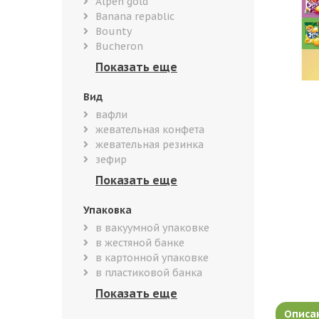
Alpen gold
Banana repablic
Bounty
Bucheron
Вид
вафли
жевательная конфета
жевательная резинка
зефир
Упаковка
в вакуумной упаковке
в жестяной банке
в картонной упаковке
в пластиковой банка
Описа