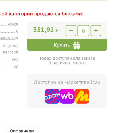
ной категории продаются блоками!
46928
351,92
₽
0
мармелад
Купить
Jelly boy
весовой
Товар доступен для заказа
м/у
В наличии: много
66
Доступно на маркетплейсах
Оптовикам