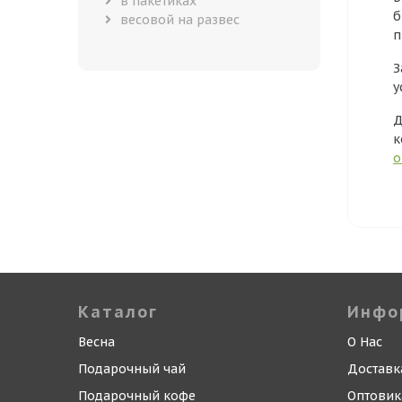
в пакетиках
б
весовой на развес
п
З
у
Д
к
о
Каталог
Инфо
Весна
О Нас
Подарочный чай
Доставк
Подарочный кофе
Оптови