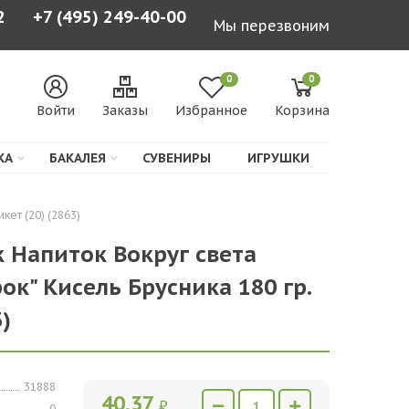
2
+7 (495) 249-40-00
Мы перезвоним
0
0
Войти
Заказы
Избранное
Корзина
КА
БАКАЛЕЯ
СУВЕНИРЫ
ИГРУШКИ
кет (20) (2863)
 Напиток Вокруг света
ок" Кисель Брусника 180 гр.
)
31888
40,37
₽
0