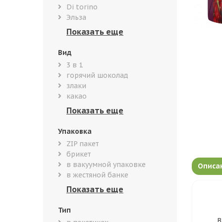
Di torino
Эльза
Вид
3 в 1
горячий шоколад
злаки
какао
Упаковка
ZIP пакет
брикет
в вакуумной упаковке
Описа
в жестяной банке
Тип
В