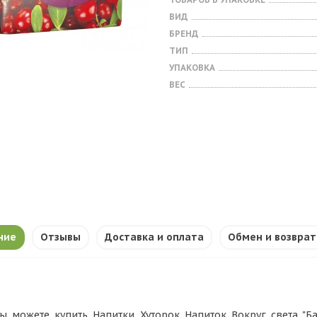
ВИД
БРЕНД
ТИП
УПАКОВКА
ВЕС
ние
Отзывы
Доставка и оплата
Обмен и возврат
ы можете купить Напитки Хуторок Напиток Вокруг света "Ба