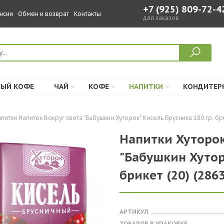
+7 (925) 809-72-4
нсии
Обмен и возврат
Контакты
для заказов
ЫЙ КОФЕ
ЧАЙ
КОФЕ
НАПИТКИ
КОНДИТЕР
питки Напиток Вокруг света "Бабушкин Хуторок" Кисель Брусника 180 гр. бри
Напитки Хуторок
"Бабушкин Хутор
брикет (20) (2863
АРТИКУЛ
ТОВАРОВ В УПАКОВКЕ