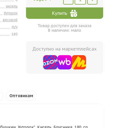
кисель
Купить
Хуторок
весовой
Товар доступен для заказа
м/у
В наличии: мало
180
Доступно на маркетплейсах
Оптовикам
бушкин Хуторок" Кисель Брусника 180 гр.