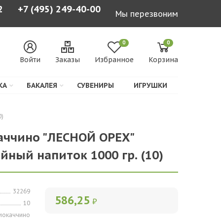
2
+7 (495) 249-40-00
Мы перезвоним
0
0
Войти
Заказы
Избранное
Корзина
КА
БАКАЛЕЯ
СУВЕНИРЫ
ИГРУШКИ
0)
аччино "ЛЕСНОЙ ОРЕХ"
ный напиток 1000 гр. (10)
32269
586,25
₽
10
мокаччино