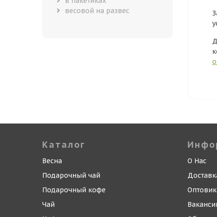
в пакетиках
весовой на развес
З
у
Д
к
о
Каталог
Инфо
Весна
О Нас
Подарочный чай
Доставк
Подарочный кофе
Оптови
Чай
Ваканси