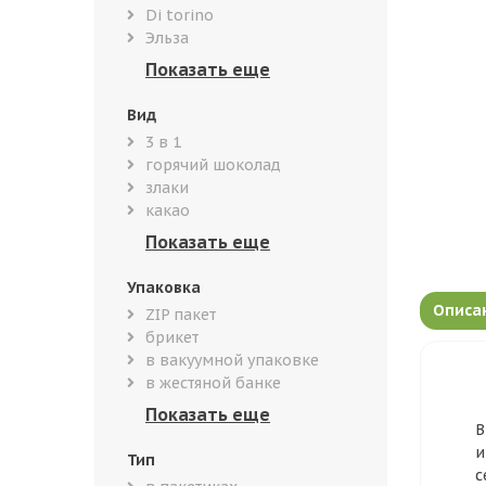
Di torino
Эльза
Вид
3 в 1
горячий шоколад
злаки
какао
Упаковка
Описа
ZIP пакет
брикет
в вакуумной упаковке
в жестяной банке
В
и
Тип
с