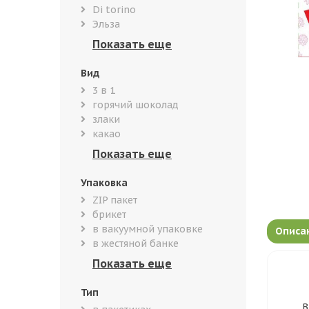
Di torino
Эльза
Вид
3 в 1
горячий шоколад
злаки
какао
Упаковка
ZIP пакет
брикет
в вакуумной упаковке
Описа
в жестяной банке
Тип
В