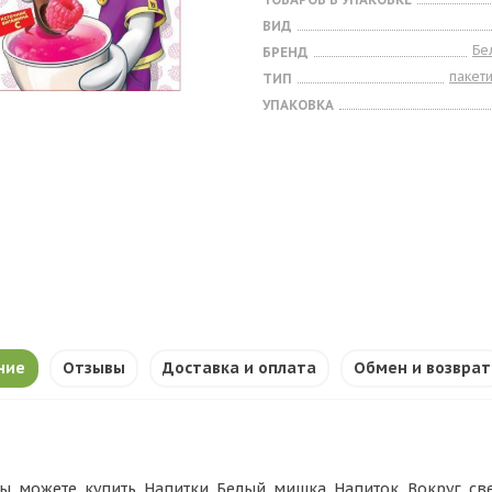
ВИД
Бе
БРЕНД
пакет
ТИП
УПАКОВКА
ние
Отзывы
Доставка и оплата
Обмен и возврат
ы можете купить Напитки Белый мишка Напиток Вокруг све