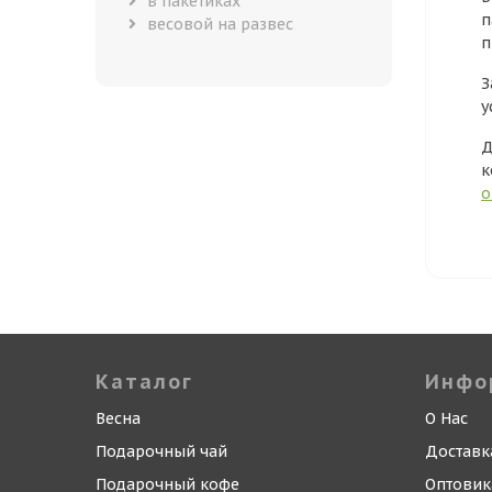
в пакетиках
п
весовой на развес
п
З
у
Д
к
о
Каталог
Инфо
Весна
О Нас
Подарочный чай
Доставк
Подарочный кофе
Оптови