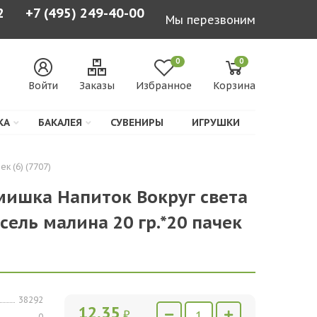
2
+7 (495) 249-40-00
Мы перезвоним
0
0
Войти
Заказы
Избранное
Корзина
КА
БАКАЛЕЯ
СУВЕНИРЫ
ИГРУШКИ
к (6) (7707)
мишка Напиток Вокруг света
ель малина 20 гр.*20 пачек
38292
12,35
₽
0