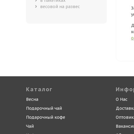
в пакетиках
весовой на развес
З
у
Д
к
о
Каталог
Инфо
Весна
О Нас
Подарочный чай
Доставк
Подарочный кофе
Оптови
Чай
Ваканси