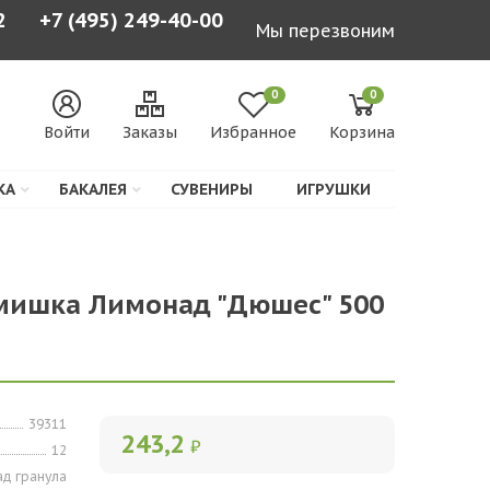
2
+7 (495) 249-40-00
Мы перезвоним
0
0
Войти
Заказы
Избранное
Корзина
КА
БАКАЛЕЯ
СУВЕНИРЫ
ИГРУШКИ
мишка Лимонад "Дюшес" 500
39311
243,2
₽
12
д гранула