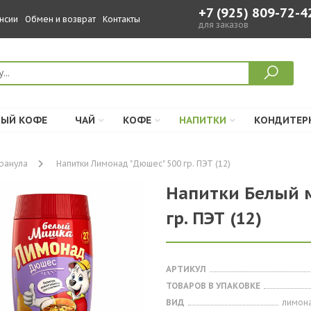
+7 (925) 809-72-4
нсии
Обмен и возврат
Контакты
для заказов
ЫЙ КОФЕ
ЧАЙ
КОФЕ
НАПИТКИ
КОНДИТЕР
ранула
Напитки Лимонад "Дюшес" 500 гр. ПЭТ (12)
Напитки Белый 
гр. ПЭТ (12)
АРТИКУЛ
ТОВАРОВ В УПАКОВКЕ
ВИД
лимона