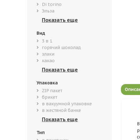
Di torino
Эльза
Вид
3 в 1
горячий шоколад
злаки
какао
Упаковка
Описа
ZIP пакет
брикет
в вакуумной упаковке
в жестяной банке
В
р
Тип
с