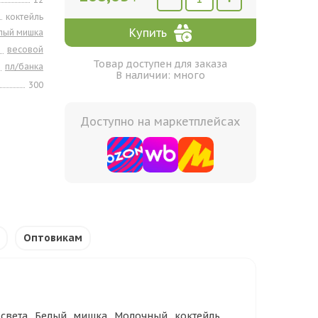
коктейль
Купить
лый мишка
весовой
Товар доступен для заказа
пл/банка
В наличии: много
300
Доступно на маркетплейсах
Оптовикам
 света Белый мишка Молочный коктейль