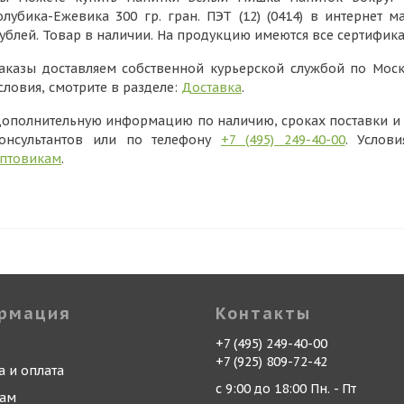
олубика-Ежевика 300 гр. гран. ПЭТ (12) (0414) в интернет 
ублей. Товар в наличии. На продукцию имеются все сертифик
аказы доставляем собственной курьерской службой по Моск
словия, смотрите в разделе:
Доставка
.
ополнительную информацию по наличию, сроках поставки и в
онсультантов или по телефону
+7 (495) 249-40-00
. Услов
птовикам
.
рмация
Контакты
+7 (495) 249-40-00
+7 (925) 809-72-42
а и оплата
с 9:00 до 18:00 Пн. - Пт
кам