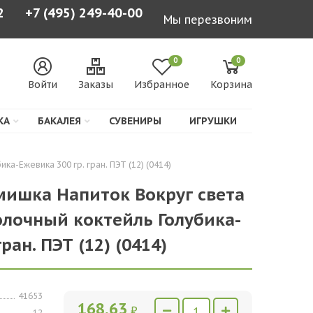
2
+7 (495) 249-40-00
Мы перезвоним
0
0
Войти
Заказы
Избранное
Корзина
КА
БАКАЛЕЯ
СУВЕНИРЫ
ИГРУШКИ
а-Ежевика 300 гр. гран. ПЭТ (12) (0414)
мишка Напиток Вокруг света
лочный коктейль Голубика-
ран. ПЭТ (12) (0414)
41653
168,63
₽
12