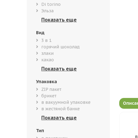
Di torino
Эльза
Вид
3 в 1
горячий шоколад
злаки
какао
Упаковка
ZIP пакет
брикет
в вакуумной упаковке
Описа
в жестяной банке
Тип
В