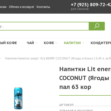
+7 (925) 809-72-4
нсии
Обмен и возврат
Контакты
для заказов
ЫЙ КОФЕ
ЧАЙ
КОФЕ
НАПИТКИ
КОНДИТЕР
Напитки Напиток энерг. б/а BERRY COCONUT (Ягоды и Кокос ) 0,45 л. ж/б 
Напитки Lit ener
COCONUT (Ягоды и
пал 63 кор
АРТИКУЛ
ТОВАРОВ В УПАКОВКЕ