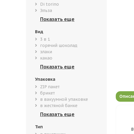
Di torino
Эльза
Вид
3 в 1
горячий шоколад
злаки
какао
Упаковка
ZIP пакет
брикет
Описа
в вакуумной упаковке
в жестяной банке
Тип
В