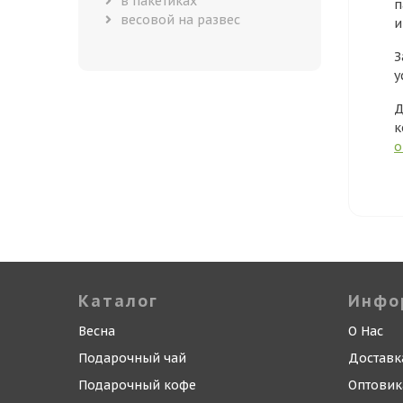
в пакетиках
п
весовой на развес
и
З
у
Д
к
о
Каталог
Инфо
Весна
О Нас
Подарочный чай
Доставк
Подарочный кофе
Оптови