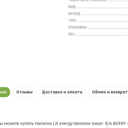
ВИД
БРЕНД
ТИП
УПАКОВКА
ВЕС
ние
Отзывы
Доставка и оплата
Обмен и возврат
ы можете купить Напитки Lit energy Напиток энерг. б/а BERRY C