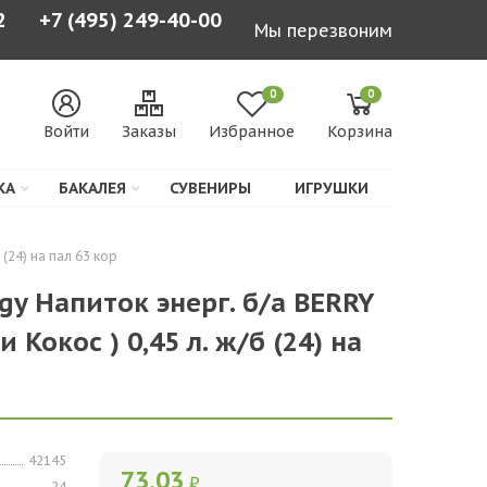
2
+7 (495) 249-40-00
Мы перезвоним
0
0
Войти
Заказы
Избранное
Корзина
КА
БАКАЛЕЯ
СУВЕНИРЫ
ИГРУШКИ
(24) на пал 63 кор
gy Напиток энерг. б/а BERRY
 Кокос ) 0,45 л. ж/б (24) на
42145
73,03
₽
24