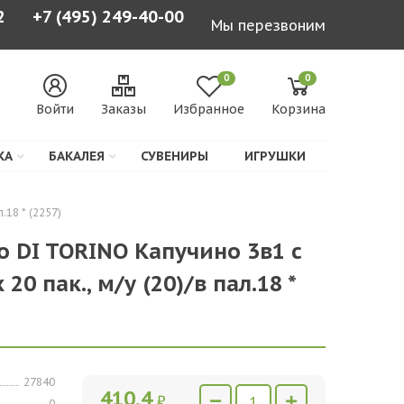
2
+7 (495) 249-40-00
Мы перезвоним
0
0
Войти
Заказы
Избранное
Корзина
КА
БАКАЛЕЯ
СУВЕНИРЫ
ИГРУШКИ
.18 * (2257)
o DI TORINO Капучино 3в1 с
 20 пак., м/у (20)/в пал.18 *
27840
410,4
₽
0