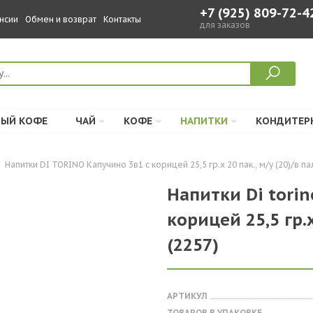
+7 (925) 809-72-4
нсии
Обмен и возврат
Контакты
для заказов
ЫЙ КОФЕ
ЧАЙ
КОФЕ
НАПИТКИ
КОНДИТЕР
Напитки DI TORINO Капучино 3в1 с корицей 25,5 гр.х 20 пак., м/у (20)/в пал
Напитки Di torin
корицей 25,5 гр.х
(2257)
АРТИКУЛ
ТОВАРОВ В УПАКОВКЕ