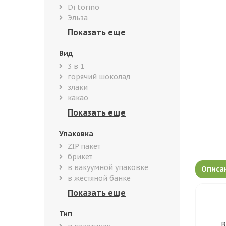
Di torino
Эльза
Вид
3 в 1
горячий шоколад
злаки
какао
Упаковка
ZIP пакет
брикет
в вакуумной упаковке
Описа
в жестяной банке
Тип
В