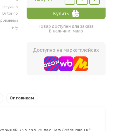
капучино
Купить
Di torino
ированный
Товар доступен для заказа
м/у
В наличии: мало
Доступно на маркетплейсах
Оптовикам
ицей 25,5 гр.х 20 пак., м/у (20)/в пал.18 *