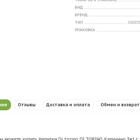
ВИД
БРЕНД
пакет
ТИП
УПАКОВКА
ние
Отзывы
Доставка и оплата
Обмен и возврат
ы можете купить Напитки Di torino DI TORINO Капучино 3в1 с кор