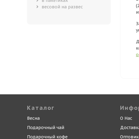
в пакетиках
(
весовой на развес
и
З
у
Д
к
о
Каталог
Инфо
Весна
О Нас
Подарочный чай
Доставк
Подарочный кофе
Оптови