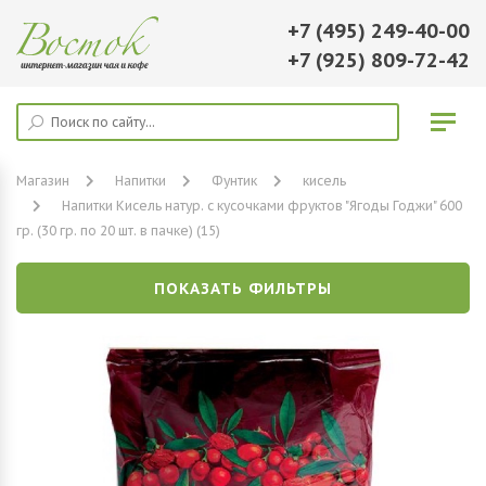
+7 (495) 249-40-00
+7 (925) 809-72-42
Магазин
Напитки
Фунтик
кисель
Напитки Кисель натур. с кусочками фруктов "Ягоды Годжи" 600
гр. (30 гр. по 20 шт. в пачке) (15)
ПОКАЗАТЬ ФИЛЬТРЫ