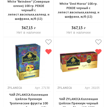
White "Reindeer" (Северные
White "Ded Moroz" 100 гр.
олени) 100 гр. PEKOE
PEKOE черный с
черныЙ с
лепест.василька,календ. и
лепест.василька,календ. и
шафрана, ж/б (12)
шафрана, ж/б (12)
367,15
367,15
₽
₽
Нет в наличии
Нет в наличии
ZYLANICA
Арт. 27138
ZYLANICA
Арт. 26105
ЧАЙ ZYLANICA Коллекция
Цейлон Премиум
ЧАЙ ZYLANICA Коллекция
Тропические фрукты 100
Цейлон Премиум черный