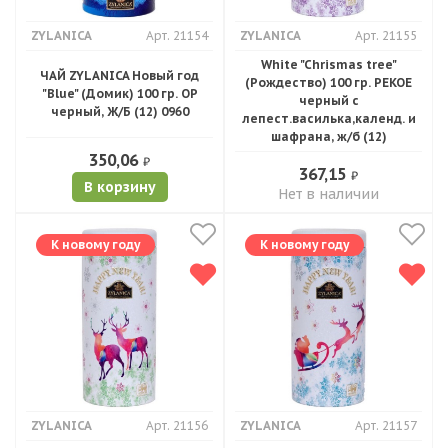
ZYLANICA
Арт. 21154
ZYLANICA
Арт. 21155
White "Chrismas tree"
ЧАЙ ZYLANICA Новый год
(Рождество) 100 гр. PEKOE
"Blue" (Домик) 100 гр. ОР
черный с
черный, Ж/Б (12) 0960
лепест.василька,календ. и
шафрана, ж/б (12)
350,06
₽
367,15
₽
В корзину
Нет в наличии
К новому году
К новому году
ZYLANICA
Арт. 21156
ZYLANICA
Арт. 21157