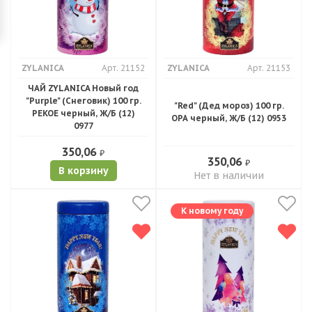
ZYLANICA
Арт. 21152
ZYLANICA
Арт. 21153
ЧАЙ ZYLANICA Новый год
"Purple" (Снеговик) 100 гр.
"Red" (Дед мороз) 100 гр.
PEKOE черный, Ж/Б (12)
ОРА черный, Ж/Б (12) 0953
0977
350,06
₽
350,06
₽
В корзину
Нет в наличии
К новому году