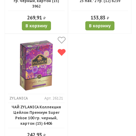
гр. черный, картон (15)
25 пак.*2 гр. (12) 6239
3962
269,91
153,83
₽
₽
В корзину
В корзину
ZYLANICA
Арт. 26121
ЧАЙ ZYLANICA Коллекция
Цейлон Премиум Super
Pekoe 100 гр. черный,
картон (15) 6406
242,93
₽