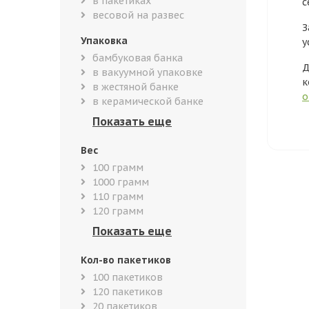
в пакетиках
с
весовой на развес
З
Упаковка
у
бамбуковая банка
Д
в вакуумной упаковке
к
в жестяной банке
о
в керамической банке
Вес
100 грамм
1000 грамм
110 грамм
120 грамм
Кол-во пакетиков
100 пакетиков
120 пакетиков
20 пакетиков