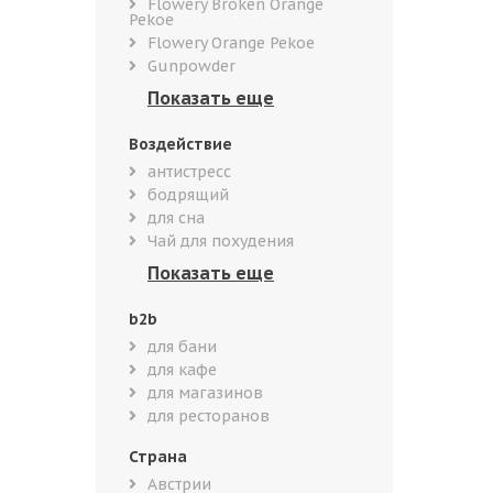
Flowery Broken Orange
Pekoe
Flowery Orange Pekoe
Gunpowder
Воздействие
антистресс
бодрящий
для сна
Чай для похудения
b2b
для бани
для кафе
для магазинов
для ресторанов
Страна
Австрии