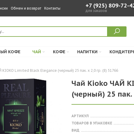
+7 (925) 809-72-4
нсии
Обмен и возврат
Контакты
для заказов
ЫЙ КОФЕ
ЧАЙ
КОФЕ
НАПИТКИ
КОНДИТЕР
 KIOKO Limited Black Elegance (черный) 25 пак. х 2,0 гр. (8) 51766
Чай Kioko ЧАЙ KI
(черный) 25 пак. х
АРТИКУЛ
ТОВАРОВ В УПАКОВКЕ
ВИД