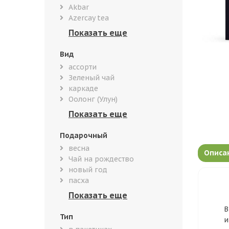
Akbar
Azercay tea
Вид
ассорти
Зеленый чай
каркаде
Оолонг (Улун)
Подарочный
весна
Описа
Чай на рождество
новый год
пасха
В
Тип
и